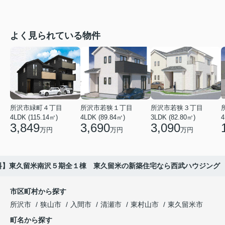
よく見られている物件
所沢市緑町４丁目
所沢市若狭１丁目
所沢市若狭３丁目
4LDK (115.14㎡)
4LDK (89.84㎡)
3LDK (82.80㎡)
4
3,849
3,690
3,090
万円
万円
万円
料】東久留米南沢５期全１棟 東久留米の新築住宅なら西武ハウジング
市区町村から探す
所沢市
狭山市
入間市
清瀬市
東村山市
東久留米市
町名から探す