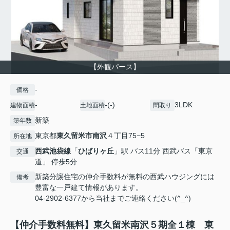
【外観パース】
-
価格
-
-(-)
3LDK
建物面積
土地面積
間取り
新築
築年数
東京都
東久留米市
南沢
４丁目75−5
所在地
西武池袋線
「
ひばりヶ丘
」駅 バス11分 西武バス「東京
交通
道」 停歩5分
新築分譲住宅の仲介手数料が無料の西武ハウジングには
備考
豊富な一戸建て情報があります。
04-2902-6377から当社までご連絡ください(^_^)
【仲介手数料無料】東久留米南沢５期全１棟 東