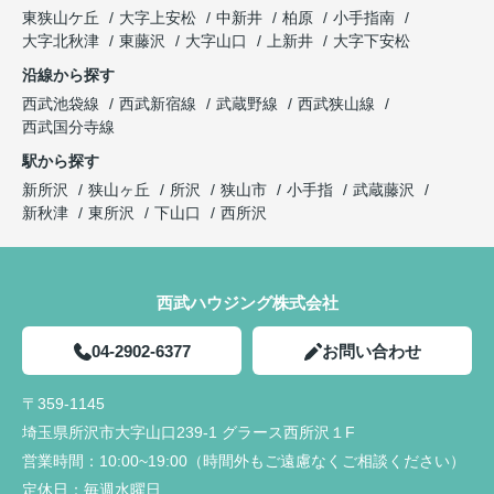
東狭山ケ丘
大字上安松
中新井
柏原
小手指南
大字北秋津
東藤沢
大字山口
上新井
大字下安松
沿線から探す
西武池袋線
西武新宿線
武蔵野線
西武狭山線
西武国分寺線
駅から探す
新所沢
狭山ヶ丘
所沢
狭山市
小手指
武蔵藤沢
新秋津
東所沢
下山口
西所沢
西武ハウジング株式会社
04-2902-6377
お問い合わせ
〒359-1145
埼玉県所沢市大字山口239-1 グラース西所沢１F
営業時間：
10:00~19:00（時間外もご遠慮なくご相談ください）
定休日：
毎週水曜日