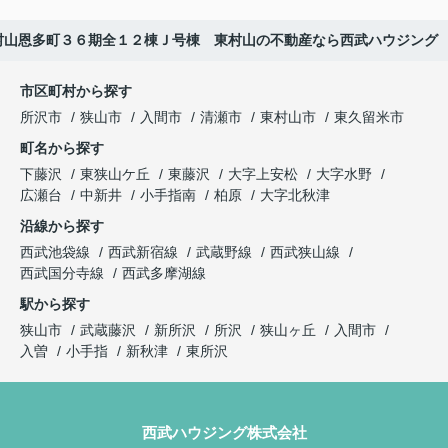
村山恩多町３６期全１２棟Ｊ号棟 東村山の不動産なら西武ハウジング
市区町村から探す
所沢市
狭山市
入間市
清瀬市
東村山市
東久留米市
町名から探す
下藤沢
東狭山ケ丘
東藤沢
大字上安松
大字水野
広瀬台
中新井
小手指南
柏原
大字北秋津
沿線から探す
西武池袋線
西武新宿線
武蔵野線
西武狭山線
西武国分寺線
西武多摩湖線
駅から探す
狭山市
武蔵藤沢
新所沢
所沢
狭山ヶ丘
入間市
入曽
小手指
新秋津
東所沢
西武ハウジング株式会社