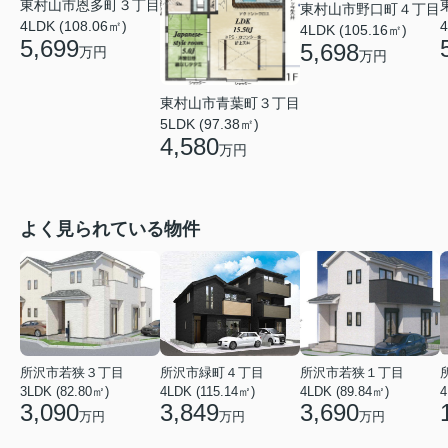
東村山市恩多町３丁目
東村山市野口町４丁目
4LDK (108.06㎡)
4
4LDK (105.16㎡)
5,699
5,698
万円
万円
東村山市青葉町３丁目
5LDK (97.38㎡)
4,580
万円
よく見られている物件
所沢市若狭３丁目
所沢市緑町４丁目
所沢市若狭１丁目
3LDK (82.80㎡)
4LDK (115.14㎡)
4LDK (89.84㎡)
4
3,090
3,849
3,690
万円
万円
万円