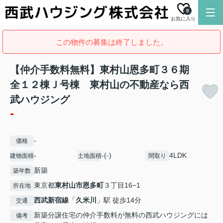
0
お気に入り
この物件の募集は終了しました。
【仲介手数料無料】東村山恩多町３６期
全１２棟Ｊ号棟 東村山の不動産なら西
武ハウジング
-
-
価格
-
-(-)
4LDK
建物面積
土地面積
間取り
新築
築年数
東京都
東村山市
恩多町
３丁目16−1
所在地
西武新宿線
「
久米川
」駅 徒歩14分
交通
新築分譲住宅の仲介手数料が無料の西武ハウジングには
備考