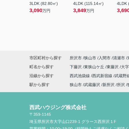
3LDK (82.80㎡)
4LDK (115.14㎡)
4LDK 
3,090
3,849
3,69
万円
万円
市区町村から探す
所沢市
狭山市
入間市
清瀬市
町名から探す
下藤沢
東狭山ケ丘
東藤沢
大
沿線から探す
西武池袋線
西武新宿線
武蔵野
駅から探す
狭山市
武蔵藤沢
新所沢
所沢
西武ハウジング株式会社
〒359-1145
埼玉県所沢市大字山口239-1 グラース西所沢１F
営業時間：
10:00~19:00（時間外もご遠慮なくご相談