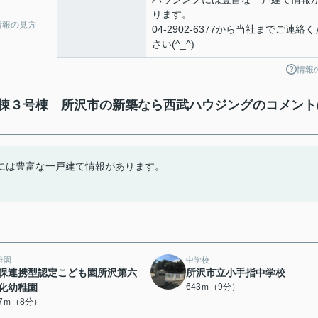
ります。
情報の見方
04-2902-6377から当社までご連絡く
さい(^_^)
情報
棟３号棟 所沢市の新築なら西武ハウジングのコメント
には豊富な一戸建て情報があります。
稚園
中学校
保連携型認定こども園所沢第六
所沢市立小手指中学校
化幼稚園
643ｍ（9分）
37ｍ（8分）