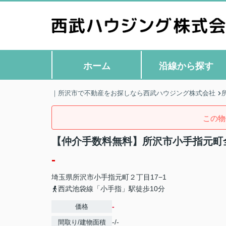
ホーム
沿線から探す
｜所沢市で不動産をお探しなら西武ハウジング株式会社
この物
【仲介手数料無料】所沢市小手指元町
-
埼玉県
所沢市
小手指元町
２丁目17−1
西武池袋線「小手指」駅徒歩10分
-
価格
-/-
間取り/建物面積