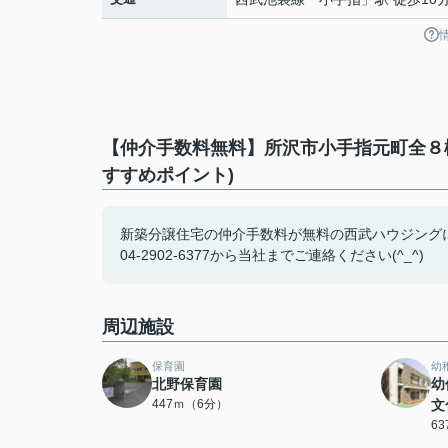
【仲介手数料無料】所沢市小手指元町全８
すすめポイント)
新築分譲住宅の仲介手数料が無料の西武ハウジング
04-2902-6377から当社までご連絡ください(^_^)
周辺施設
保育園
幼
北野保育園
幼
447ｍ（6分）
文
6