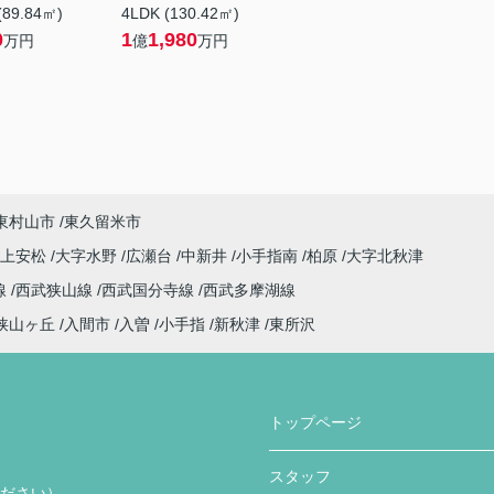
(89.84㎡)
4LDK (130.42㎡)
0
1
1,980
万円
億
万円
東村山市
東久留米市
字上安松
大字水野
広瀬台
中新井
小手指南
柏原
大字北秋津
線
西武狭山線
西武国分寺線
西武多摩湖線
狭山ヶ丘
入間市
入曽
小手指
新秋津
東所沢
トップページ
スタッフ
ください）