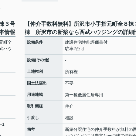
1
棟３号
【仲介手数料無料】所沢市小手指元町全８棟
本情報
棟 所沢市の新築なら西武ハウジングの詳細
元町全
設備条件
建設住宅性能評価書付
武ハウ
駐車2台可
設備(その他)
-
土地権利
所有権
国土法届出
不要
用途地域
第一種低層住居専用
取引態様
仲介
引渡し
相談
−1
備考
新築分譲住宅の仲介手数料が無料の
分
ハウジングには豊富な一戸建て情報