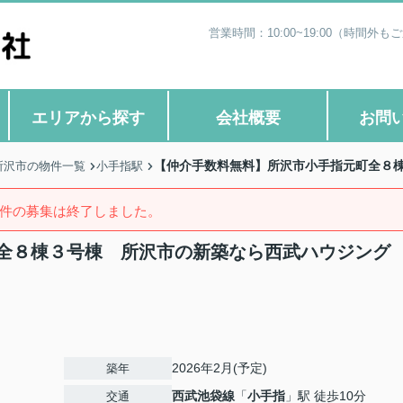
営業時間：10:00~19:00（時
エリアから探す
会社概要
お問
【仲介手数料無料】所沢市小手指元町全８
所沢市の物件一覧
小手指駅
件の募集は終了しました。
全８棟３号棟 所沢市の新築なら西武ハウジング
2026年2月(予定)
築年
西武池袋線
「
小手指
」駅 徒歩10分
交通