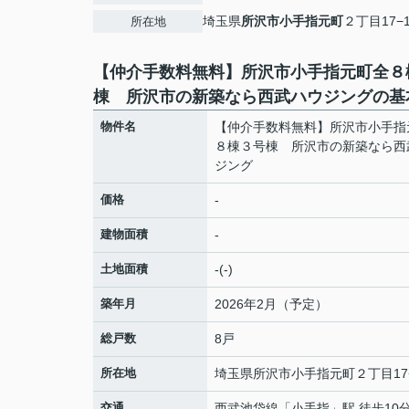
埼玉県
所沢市
小手指元町
２丁目17−
所在地
【仲介手数料無料】所沢市小手指元町全８
棟 所沢市の新築なら西武ハウジングの基
物件名
【仲介手数料無料】所沢市小手指
８棟３号棟 所沢市の新築なら西
ジング
価格
-
建物面積
-
土地面積
-(-)
築年月
2026年2月（予定）
総戸数
8戸
所在地
埼玉県
所沢市
小手指元町
２丁目17
交通
西武池袋線
「
小手指
」駅 徒歩10