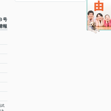
３号
情報
西武
があ