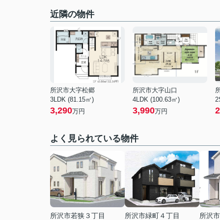
近隣の物件
所沢市大字松郷
所沢市大字山口
3LDK (81.15㎡)
4LDK (100.63㎡)
2
3,290
3,990
2
万円
万円
よく見られている物件
所沢市若狭３丁目
所沢市緑町４丁目
所沢市