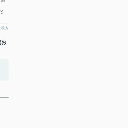
だ
の見方
(お