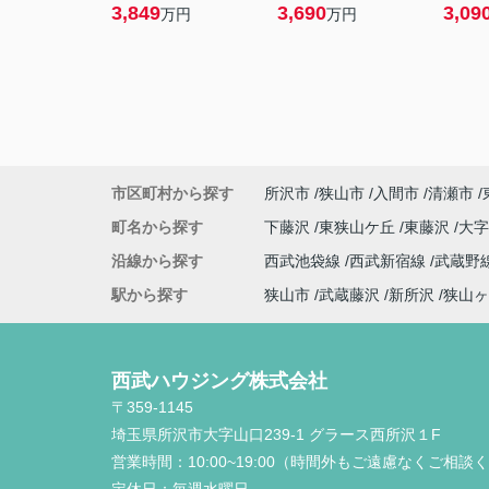
3,849
3,690
3,09
万円
万円
市区町村から探す
所沢市
狭山市
入間市
清瀬市
町名から探す
下藤沢
東狭山ケ丘
東藤沢
大
沿線から探す
西武池袋線
西武新宿線
武蔵野
駅から探す
狭山市
武蔵藤沢
新所沢
狭山ヶ
西武ハウジング株式会社
〒359-1145
埼玉県所沢市大字山口239-1 グラース西所沢１F
営業時間：
10:00~19:00（時間外もご遠慮なくご相談