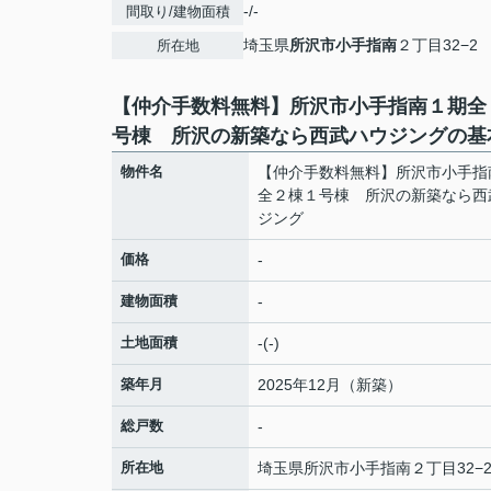
-/-
間取り/建物面積
埼玉県
所沢市
小手指南
２丁目32−2
所在地
【仲介手数料無料】所沢市小手指南１期全
号棟 所沢の新築なら西武ハウジングの基
物件名
【仲介手数料無料】所沢市小手指
全２棟１号棟 所沢の新築なら西
ジング
価格
-
建物面積
-
土地面積
-(-)
築年月
2025年12月（新築）
総戸数
-
所在地
埼玉県
所沢市
小手指南
２丁目32−