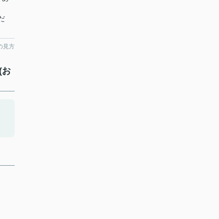
だ
の見方
(お