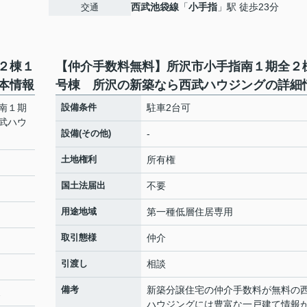
西武池袋線
「
小手指
」駅 徒歩23分
交通
２棟１
【仲介手数料無料】所沢市小手指南１期全２
本情報
号棟 所沢の新築なら西武ハウジングの詳細
南１期
設備条件
駐車2台可
武ハウ
設備(その他)
-
土地権利
所有権
国土法届出
不要
用途地域
第一種低層住居専用
取引態様
仲介
引渡し
相談
備考
新築分譲住宅の仲介手数料が無料の
2
ハウジングには豊富な一戸建て情報