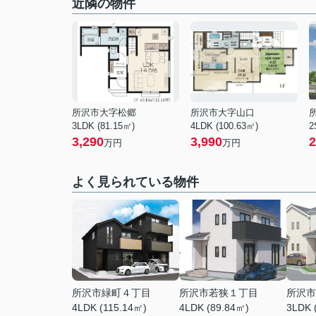
近隣の物件
所沢市大字松郷
所沢市大字山口
3LDK (81.15㎡)
4LDK (100.63㎡)
2
3,290
3,990
2
万円
万円
よく見られている物件
所沢市緑町４丁目
所沢市若狭１丁目
所沢市
4LDK (115.14㎡)
4LDK (89.84㎡)
3LDK 