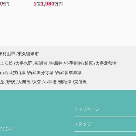
0
1
1,980
万円
億
万円
東村山市
東久留米市
字上安松
大字水野
広瀬台
中新井
小手指南
柏原
大字北秋津
線
西武狭山線
西武国分寺線
西武多摩湖線
丘
所沢
入間市
入曽
小手指
新秋津
東所沢
トップページ
スタッフ
ください）