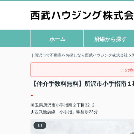
ホーム
沿線から探す
｜所沢市で不動産をお探しなら西武ハウジング株式会社
この物
【仲介手数料無料】所沢市小手指南１
-
埼玉県
所沢市
小手指南
２丁目32−2
西武池袋線「小手指」駅徒歩23分
1
/
1