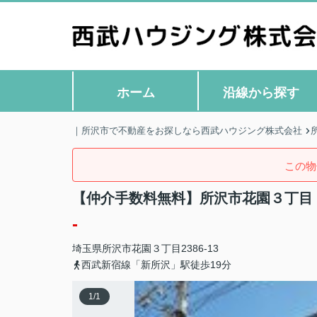
ホーム
沿線から探す
｜所沢市で不動産をお探しなら西武ハウジング株式会社
この物
【仲介手数料無料】所沢市花園３丁目
-
埼玉県
所沢市
花園
３丁目2386-13
西武新宿線「新所沢」駅徒歩19分
1
/
1