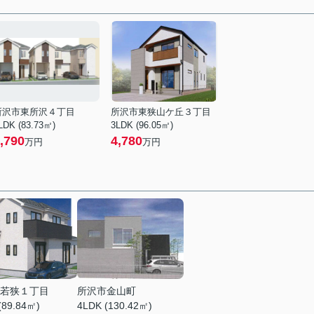
所沢市東所沢４丁目
所沢市東狭山ケ丘３丁目
LDK (83.73㎡)
3LDK (96.05㎡)
,790
4,780
万円
万円
若狭１丁目
所沢市金山町
(89.84㎡)
4LDK (130.42㎡)