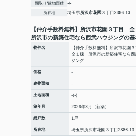
-/-
間取り/建物面積
埼玉県
所沢市
花園
３丁目2386-13
所在地
【仲介手数料無料】所沢市花園３丁目 
所沢市の新築住宅なら西武ハウジングの基
物件名
【仲介手数料無料】所沢市花園
全１棟 所沢市の新築住宅なら西
ジング
価格
-
建物面積
-
土地面積
-(-)
築年月
2026年3月（新築）
総戸数
1戸
所在地
埼玉県
所沢市
花園
３丁目2386-13