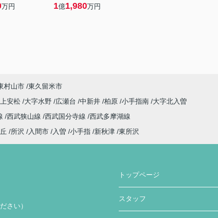
0
1
1,980
万円
億
万円
東村山市
東久留米市
字上安松
大字水野
広瀬台
中新井
柏原
小手指南
大字北入曽
線
西武狭山線
西武国分寺線
西武多摩湖線
丘
所沢
入間市
入曽
小手指
新秋津
東所沢
トップページ
スタッフ
ください）