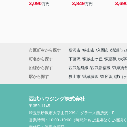
3,090
3,849
3,69
万円
万円
市区町村から探す
所沢市
狭山市
入間市
清瀬市
町名から探す
下藤沢
東狭山ケ丘
東藤沢
大
沿線から探す
西武池袋線
西武新宿線
武蔵野
駅から探す
狭山市
武蔵藤沢
新所沢
狭山ヶ
西武ハウジング株式会社
〒359-1145
埼玉県所沢市大字山口239-1 グラース西所沢１F
営業時間：
10:00~19:00（時間外もご遠慮なくご相談