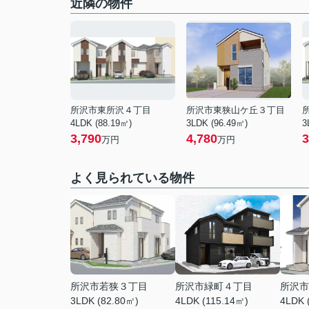
近隣の物件
所沢市東所沢４丁目
所沢市東狭山ケ丘３丁目
4LDK (88.19㎡)
3LDK (96.49㎡)
3
3,790
4,780
3
万円
万円
よく見られている物件
所沢市若狭３丁目
所沢市緑町４丁目
所沢市
3LDK (82.80㎡)
4LDK (115.14㎡)
4LDK 