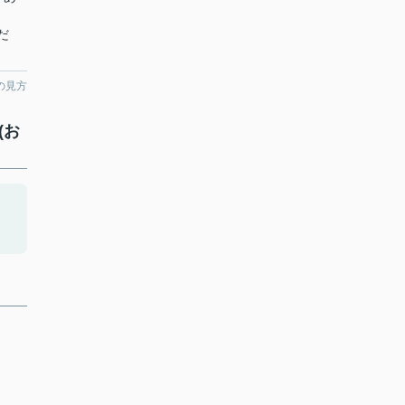
だ
の見方
(お