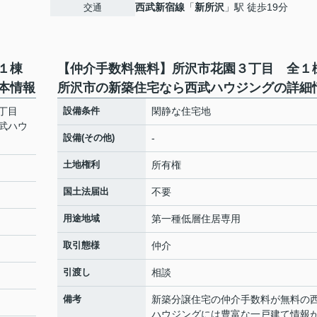
西武新宿線
「
新所沢
」駅 徒歩19分
交通
全１棟
【仲介手数料無料】所沢市花園３丁目 全
本情報
所沢市の新築住宅なら西武ハウジングの詳細
３丁目
設備条件
閑静な住宅地
武ハウ
設備(その他)
-
土地権利
所有権
国土法届出
不要
用途地域
第一種低層住居専用
取引態様
仲介
引渡し
相談
備考
新築分譲住宅の仲介手数料が無料の
ハウジングには豊富な一戸建て情報