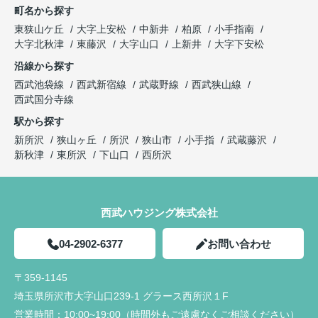
町名から探す
東狭山ケ丘
大字上安松
中新井
柏原
小手指南
大字北秋津
東藤沢
大字山口
上新井
大字下安松
沿線から探す
西武池袋線
西武新宿線
武蔵野線
西武狭山線
西武国分寺線
駅から探す
新所沢
狭山ヶ丘
所沢
狭山市
小手指
武蔵藤沢
新秋津
東所沢
下山口
西所沢
西武ハウジング株式会社
04-2902-6377
お問い合わせ
〒359-1145
埼玉県所沢市大字山口239-1 グラース西所沢１F
営業時間：
10:00~19:00（時間外もご遠慮なくご相談ください）