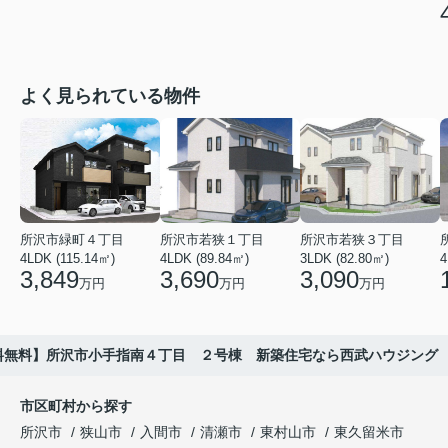
よく見られている物件
所沢市緑町４丁目
所沢市若狭１丁目
所沢市若狭３丁目
4LDK (115.14㎡)
4LDK (89.84㎡)
3LDK (82.80㎡)
4
3,849
3,690
3,090
万円
万円
万円
料無料】所沢市小手指南４丁目 ２号棟 新築住宅なら西武ハウジング
市区町村から探す
所沢市
狭山市
入間市
清瀬市
東村山市
東久留米市