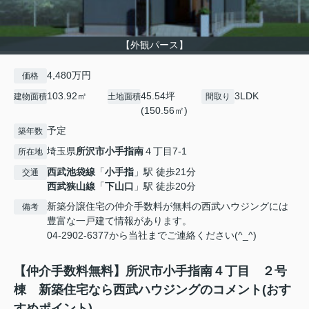
【外観パース】
4,480万円
価格
103.92㎡
45.54坪
3LDK
建物面積
土地面積
間取り
(150.56㎡)
予定
築年数
埼玉県
所沢市
小手指南
４丁目7-1
所在地
西武池袋線
「
小手指
」駅 徒歩21分
交通
西武狭山線
「
下山口
」駅 徒歩20分
新築分譲住宅の仲介手数料が無料の西武ハウジングには
備考
豊富な一戸建て情報があります。
04-2902-6377から当社までご連絡ください(^_^)
【仲介手数料無料】所沢市小手指南４丁目 ２号
棟 新築住宅なら西武ハウジングのコメント(おす
すめポイント)