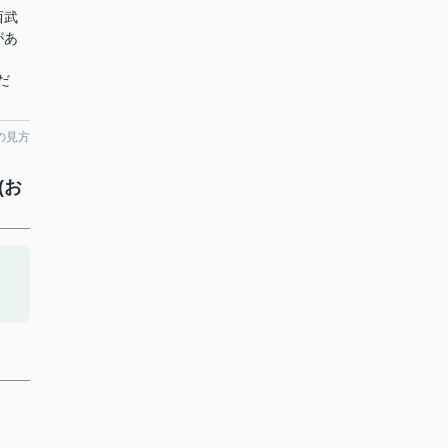
西武
があ
だ
の見方
(お