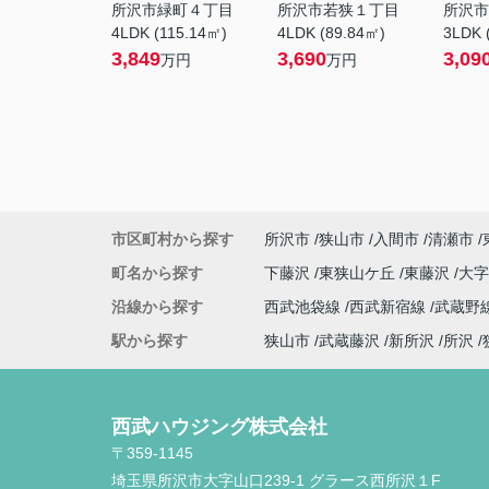
所沢市緑町４丁目
所沢市若狭１丁目
所沢市
4LDK (115.14㎡)
4LDK (89.84㎡)
3LDK 
3,849
3,690
3,09
万円
万円
市区町村から探す
所沢市
狭山市
入間市
清瀬市
町名から探す
下藤沢
東狭山ケ丘
東藤沢
大
沿線から探す
西武池袋線
西武新宿線
武蔵野
駅から探す
狭山市
武蔵藤沢
新所沢
所沢
西武ハウジング株式会社
〒359-1145
埼玉県所沢市大字山口239-1 グラース西所沢１F