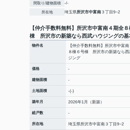
-/-
間取り/建物面積
埼玉県
所沢市
中富南
３丁目9−2
所在地
【仲介手数料無料】所沢市中富南４期全８
棟 所沢市の新築なら西武ハウジングの基
物件名
【仲介手数料無料】所沢市中富南
８棟６号棟 所沢市の新築なら西
ジング
価格
-
建物面積
-
土地面積
-(-)
築年月
2026年1月（新築）
総戸数
-
所在地
埼玉県
所沢市
中富南
３丁目9−2