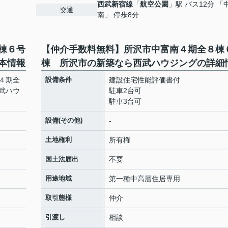
西武新宿線
「
航空公園
」駅 バス12分 「
交通
南」 停歩8分
棟６号
【仲介手数料無料】所沢市中富南４期全８棟
本情報
棟 所沢市の新築なら西武ハウジングの詳細
４期全
設備条件
建設住宅性能評価書付
武ハウ
駐車2台可
駐車3台可
設備(その他)
-
土地権利
所有権
国土法届出
不要
用途地域
第一種中高層住居専用
取引態様
仲介
引渡し
相談