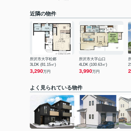
近隣の物件
所沢市大字松郷
所沢市大字山口
3LDK (81.15㎡)
4LDK (100.63㎡)
2
3,290
3,990
2
万円
万円
よく見られている物件