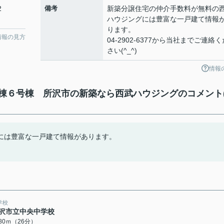
2
備考
新築分譲住宅の仲介手数料が無料の
ハウジングには豊富な一戸建て情報
ります。
情報の見方
04-2902-6377から当社までご連絡く
さい(^_^)
情報
棟６号棟 所沢市の新築なら西武ハウジングのコメント
には豊富な一戸建て情報があります。
学校
沢市立中央中学校
080ｍ（26分）