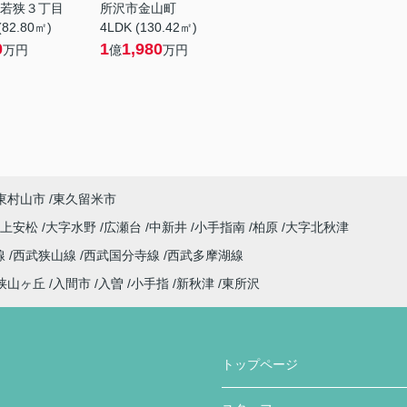
若狭３丁目
所沢市金山町
(82.80㎡)
4LDK (130.42㎡)
0
1
1,980
万円
億
万円
東村山市
東久留米市
字上安松
大字水野
広瀬台
中新井
小手指南
柏原
大字北秋津
線
西武狭山線
西武国分寺線
西武多摩湖線
狭山ヶ丘
入間市
入曽
小手指
新秋津
東所沢
トップページ