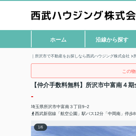
ホーム
沿線から探す
｜所沢市で不動産をお探しなら西武ハウジング株式会社
この物
【仲介手数料無料】所沢市中富南４期
-
埼玉県
所沢市
中富南
３丁目9−2
西武新宿線「航空公園」駅バス12分「中岡南」停歩8
1
/
6