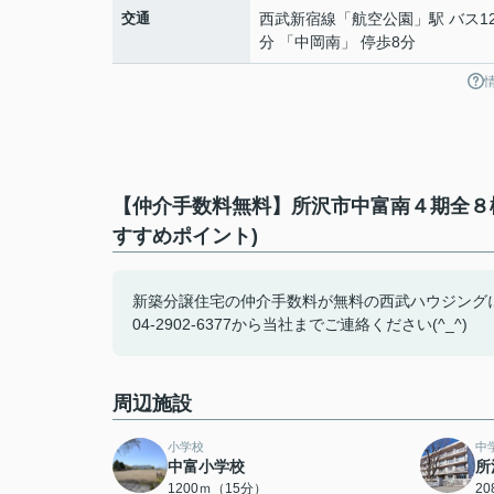
交通
西武新宿線
「
航空公園
」駅 バス1
分 「中岡南」 停歩8分
【仲介手数料無料】所沢市中富南４期全８
すすめポイント)
新築分譲住宅の仲介手数料が無料の西武ハウジング
04-2902-6377から当社までご連絡ください(^_^)
周辺施設
小学校
中
中富小学校
所
1200ｍ（15分）
2