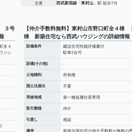
西武新宿線
「
東村山
」駅 徒歩7分
交通
 ３号
【仲介手数料無料】東村山市野口町全４棟 
報
棟 新築住宅なら西武ハウジングの詳細情報
町全４
設備条件
建設住宅性能評価書付
ウジン
駐車2台可
設備(その他)
-
土地権利
所有権
国土法届出
不要
用途地域
第一種低層住居専用
取引態様
仲介
引渡し
相談
0
備考
新築分譲住宅の仲介手数料が無料の