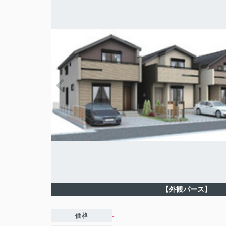
【外観パース】
-
価格