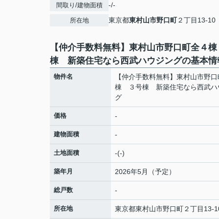
-/-
間取り/建物面積
東京都
東村山市
野口町
２丁目13-10
所在地
【仲介手数料無料】東村山市野口町全４棟
棟 新築住宅なら西武ハウジングの基本情
物件名
【仲介手数料無料】東村山市野口
棟 ３号棟 新築住宅なら西武ハ
グ
価格
-
建物面積
-
土地面積
-(-)
築年月
2026年5月（予定）
総戸数
-
所在地
東京都
東村山市
野口町
２丁目13-1