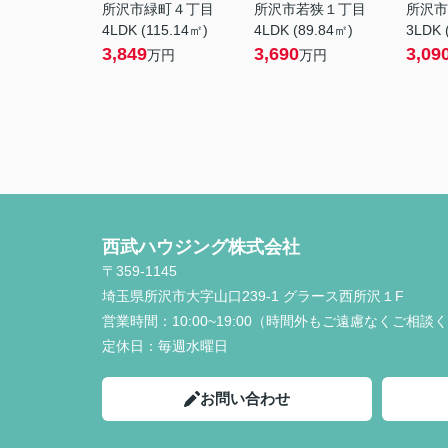
所沢市緑町４丁目
所沢市若狭１丁目
所沢市
4LDK (115.14㎡)
4LDK (89.84㎡)
3LDK 
3,849
3,690
3,09
万円
万円
西武ハウジング株式会社
〒359-1145
埼玉県所沢市大字山口239-1 グラース西所沢１F
営業時間：
10:00~19:00（時間外もご遠慮なくご相談
定休日：
毎週水曜日
お問い合わせ