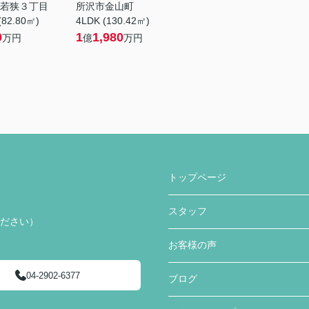
若狭３丁目
所沢市金山町
(82.80㎡)
4LDK (130.42㎡)
0
1
1,980
万円
億
万円
トップページ
スタッフ
ください）
お客様の声
04-2902-6377
ブログ