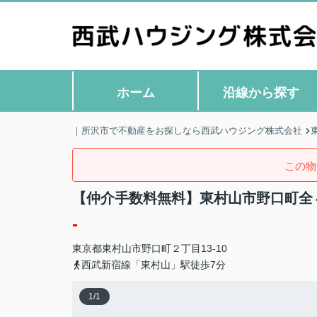
ホーム
沿線から探す
｜所沢市で不動産をお探しなら西武ハウジング株式会社
この物
【仲介手数料無料】東村山市野口町全
-
東京都
東村山市
野口町
２丁目13-10
西武新宿線「東村山」駅徒歩7分
1
/
1