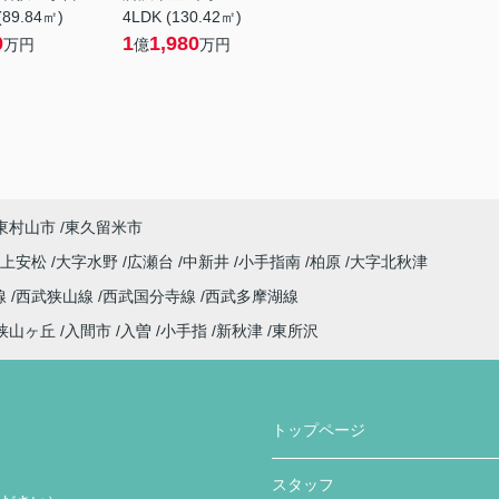
(89.84㎡)
4LDK (130.42㎡)
0
1
1,980
万円
億
万円
東村山市
東久留米市
字上安松
大字水野
広瀬台
中新井
小手指南
柏原
大字北秋津
線
西武狭山線
西武国分寺線
西武多摩湖線
狭山ヶ丘
入間市
入曽
小手指
新秋津
東所沢
トップページ
スタッフ