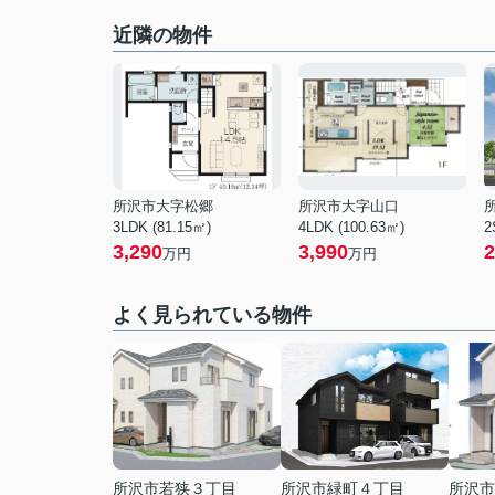
近隣の物件
所沢市大字松郷
所沢市大字山口
3LDK (81.15㎡)
4LDK (100.63㎡)
2
3,290
3,990
2
万円
万円
よく見られている物件
所沢市若狭３丁目
所沢市緑町４丁目
所沢市