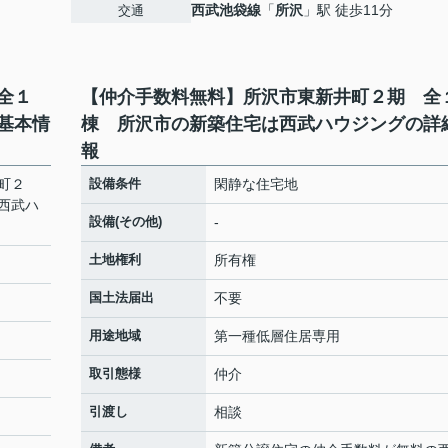
西武池袋線
「
所沢
」駅 徒歩11分
交通
全１
【仲介手数料無料】所沢市東新井町２期 全
基本情
棟 所沢市の新築住宅は西武ハウジングの詳
報
町２
設備条件
閑静な住宅地
西武ハ
設備(その他)
-
土地権利
所有権
国土法届出
不要
用途地域
第一種低層住居専用
取引態様
仲介
引渡し
相談