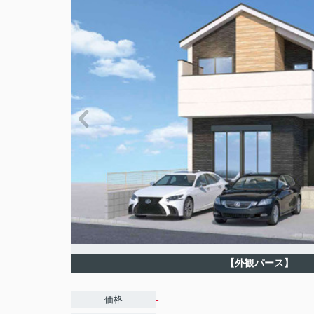
【外観パース】
-
価格