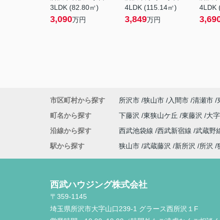
3LDK (82.80㎡)
4LDK (115.14㎡)
4LDK 
3,090
3,849
3,69
万円
万円
市区町村から探す
所沢市
狭山市
入間市
清瀬市
町名から探す
下藤沢
東狭山ケ丘
東藤沢
大
沿線から探す
西武池袋線
西武新宿線
武蔵野
駅から探す
狭山市
武蔵藤沢
新所沢
所沢
西武ハウジング株式会社
〒359-1145
埼玉県所沢市大字山口239-1 グラース西所沢１F