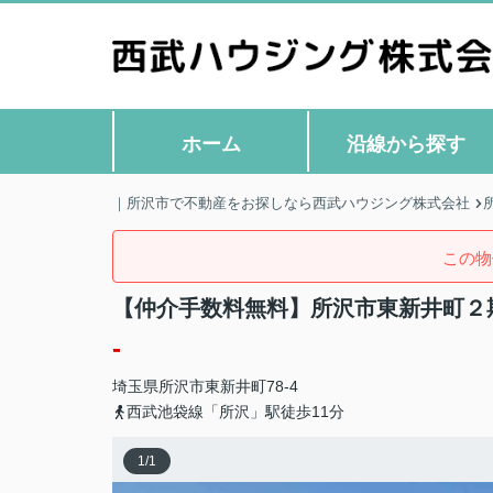
ホーム
沿線から探す
｜所沢市で不動産をお探しなら西武ハウジング株式会社
この物
【仲介手数料無料】所沢市東新井町２
-
埼玉県
所沢市
東新井町
78-4
西武池袋線「所沢」駅徒歩11分
1
/
1