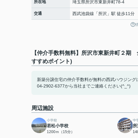
所在地
埼玉県
所沢市
東新井町
78-4
交通
西武池袋線
「
所沢
」駅 徒歩11分
【仲介手数料無料】所沢市東新井町２期 
すすめポイント)
新築分譲住宅の仲介手数料が無料の西武ハウジング
04-2902-6377から当社までご連絡ください(^_^)
周辺施設
小学校
中
若松小学校
所
1200ｍ（15分）
1