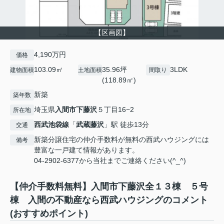
【区画図】
4,190万円
価格
103.09㎡
35.96坪
3LDK
建物面積
土地面積
間取り
(118.89㎡)
新築
築年数
埼玉県
入間市
下藤沢
５丁目16−2
所在地
西武池袋線
「
武蔵藤沢
」駅 徒歩13分
交通
新築分譲住宅の仲介手数料が無料の西武ハウジングには
備考
豊富な一戸建て情報があります。
04-2902-6377から当社までご連絡ください(^_^)
【仲介手数料無料】入間市下藤沢全１３棟 ５号
棟 入間の不動産なら西武ハウジングのコメント
(おすすめポイント)