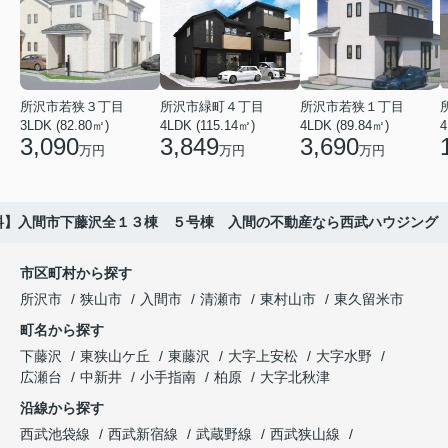
所沢市若狭３丁目
所沢市緑町４丁目
所沢市若狭１丁目
3LDK (82.80㎡)
4LDK (115.14㎡)
4LDK (89.84㎡)
4
3,090
3,849
3,690
万円
万円
万円
料】入間市下藤沢全１３棟 ５号棟 入間の不動産なら西武ハウジング
市区町村から探す
所沢市
狭山市
入間市
清瀬市
東村山市
東久留米市
町名から探す
下藤沢
東狭山ケ丘
東藤沢
大字上安松
大字水野
広瀬台
中新井
小手指南
柏原
大字北秋津
沿線から探す
西武池袋線
西武新宿線
武蔵野線
西武狭山線