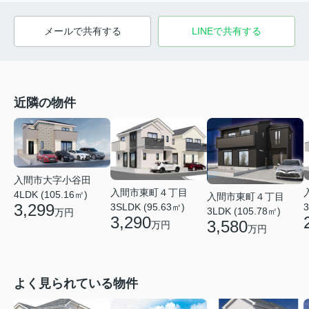
メールで共有する
LINEで共有する
近隣の物件
入間市大字小谷田
入間市東町４丁目
4LDK (105.16㎡)
入間市東町４丁目
3,299
3SLDK (95.63㎡)
3
3LDK (105.78㎡)
万円
3,290
3,580
万円
万円
よく見られている物件