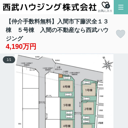
0
お気に入り
【仲介手数料無料】入間市下藤沢全１３
棟 ５号棟 入間の不動産なら西武ハウ
ジング
4,190万円
1
/
1