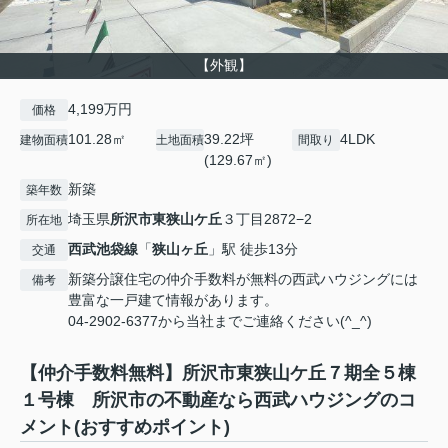
【外観】
4,199万円
価格
101.28㎡
39.22坪
4LDK
建物面積
土地面積
間取り
(129.67㎡)
新築
築年数
埼玉県
所沢市
東狭山ケ丘
３丁目2872−2
所在地
西武池袋線
「
狭山ヶ丘
」駅 徒歩13分
交通
新築分譲住宅の仲介手数料が無料の西武ハウジングには
備考
豊富な一戸建て情報があります。
04-2902-6377から当社までご連絡ください(^_^)
【仲介手数料無料】所沢市東狭山ケ丘７期全５棟
１号棟 所沢市の不動産なら西武ハウジングのコ
メント(おすすめポイント)