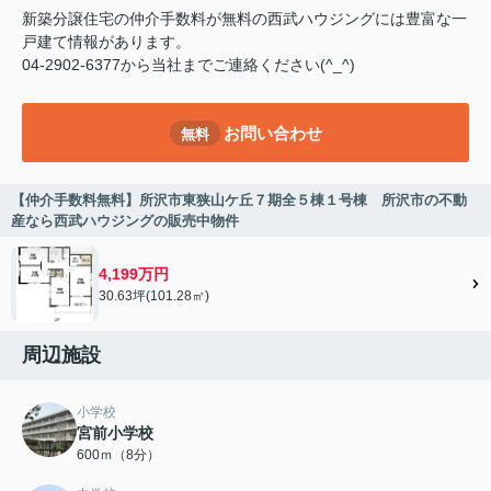
新築分譲住宅の仲介手数料が無料の西武ハウジングには豊富な一
戸建て情報があります。
04-2902-6377から当社までご連絡ください(^_^)
お問い合わせ
無料
【仲介手数料無料】所沢市東狭山ケ丘７期全５棟１号棟 所沢市の不動
産なら西武ハウジングの販売中物件
4,199万円
30.63坪(101.28㎡)
周辺施設
小学校
宮前小学校
600ｍ（8分）