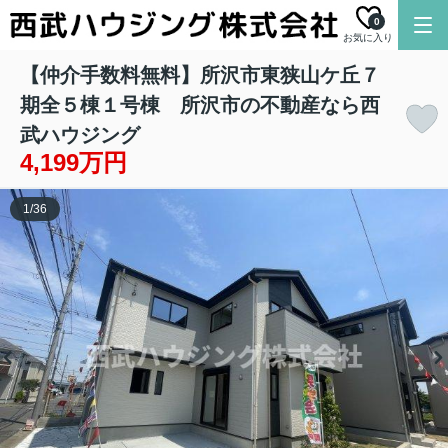
0
お気に入り
【仲介手数料無料】所沢市東狭山ケ丘７
期全５棟１号棟 所沢市の不動産なら西
武ハウジング
4,199万円
1
/
36