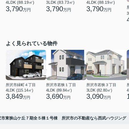
4LDK (88.19㎡)
3LDK (83.73㎡)
4LDK (88.19㎡)
3,790
3,790
3,790
万円
万円
万円
3
よく見られている物件
所沢市緑町４丁目
所沢市若狭１丁目
所沢市若狭３丁目
4LDK (115.14㎡)
4LDK (89.84㎡)
3LDK (82.80㎡)
4
3,849
3,690
3,090
万円
万円
万円
沢市東狭山ケ丘７期全５棟１号棟 所沢市の不動産なら西武ハウジング