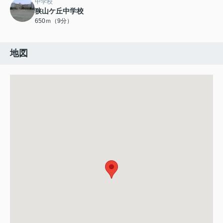
中学校
狭山ケ丘中学校
650ｍ（9分）
地図