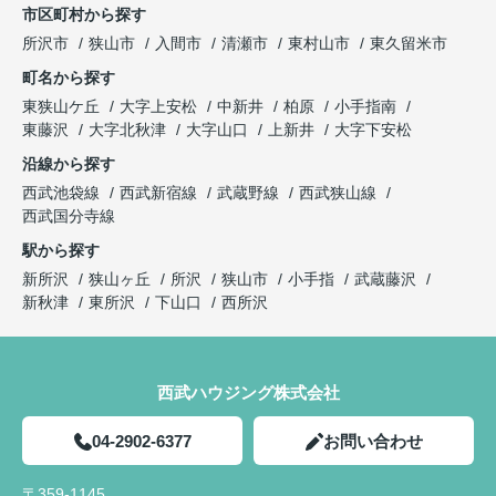
市区町村から探す
所沢市
狭山市
入間市
清瀬市
東村山市
東久留米市
町名から探す
東狭山ケ丘
大字上安松
中新井
柏原
小手指南
東藤沢
大字北秋津
大字山口
上新井
大字下安松
沿線から探す
西武池袋線
西武新宿線
武蔵野線
西武狭山線
西武国分寺線
駅から探す
新所沢
狭山ヶ丘
所沢
狭山市
小手指
武蔵藤沢
新秋津
東所沢
下山口
西所沢
西武ハウジング株式会社
04-2902-6377
お問い合わせ
〒359-1145