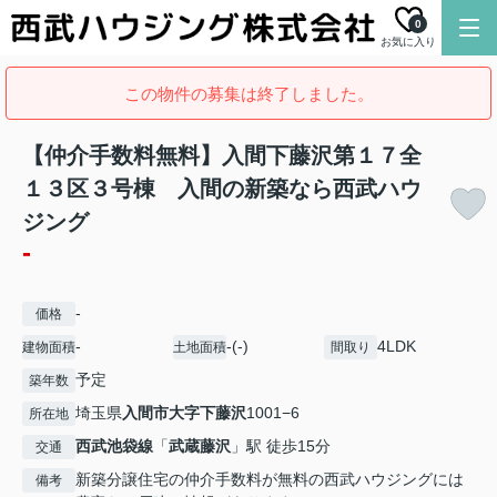
0
お気に入り
この物件の募集は終了しました。
【仲介手数料無料】入間下藤沢第１７全
１３区３号棟 入間の新築なら西武ハウ
ジング
-
-
価格
-
-(-)
4LDK
建物面積
土地面積
間取り
予定
築年数
埼玉県
入間市
大字下藤沢
1001−6
所在地
西武池袋線
「
武蔵藤沢
」駅 徒歩15分
交通
新築分譲住宅の仲介手数料が無料の西武ハウジングには
備考