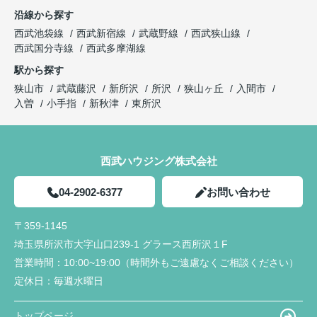
沿線から探す
西武池袋線
西武新宿線
武蔵野線
西武狭山線
西武国分寺線
西武多摩湖線
駅から探す
狭山市
武蔵藤沢
新所沢
所沢
狭山ヶ丘
入間市
入曽
小手指
新秋津
東所沢
西武ハウジング株式会社
04-2902-6377
お問い合わせ
〒359-1145
埼玉県所沢市大字山口239-1 グラース西所沢１F
営業時間：
10:00~19:00（時間外もご遠慮なくご相談ください）
定休日：
毎週水曜日
トップページ