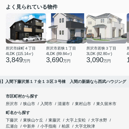
よく見られている物件
所沢市緑町４丁目
所沢市若狭１丁目
所沢市若狭３丁目
4LDK (115.14㎡)
4LDK (89.84㎡)
3LDK (82.80㎡)
4
3,849
3,690
3,090
万円
万円
万円
料】入間下藤沢第１７全１３区３号棟 入間の新築なら西武ハウジング
市区町村から探す
所沢市
狭山市
入間市
清瀬市
東村山市
東久留米市
町名から探す
下藤沢
東狭山ケ丘
東藤沢
大字上安松
大字水野
広瀬台
中新井
小手指南
柏原
大字北秋津