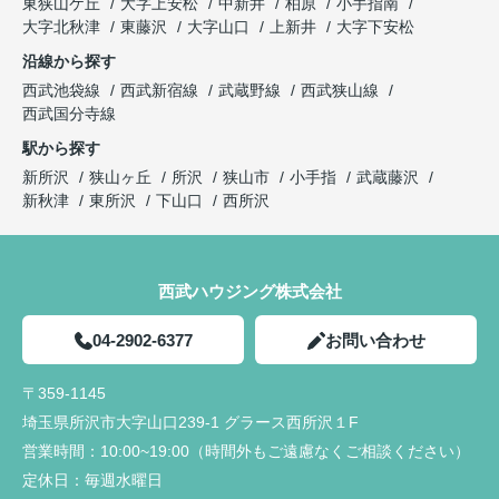
東狭山ケ丘
大字上安松
中新井
柏原
小手指南
大字北秋津
東藤沢
大字山口
上新井
大字下安松
沿線から探す
西武池袋線
西武新宿線
武蔵野線
西武狭山線
西武国分寺線
駅から探す
新所沢
狭山ヶ丘
所沢
狭山市
小手指
武蔵藤沢
新秋津
東所沢
下山口
西所沢
西武ハウジング株式会社
04-2902-6377
お問い合わせ
〒359-1145
埼玉県所沢市大字山口239-1 グラース西所沢１F
営業時間：
10:00~19:00（時間外もご遠慮なくご相談ください）
定休日：
毎週水曜日