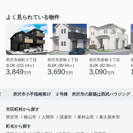
よく見られている物件
所沢市緑町４丁目
所沢市若狭１丁目
所沢市若狭３丁目
4LDK (115.14㎡)
4LDK (89.84㎡)
3LDK (82.80㎡)
4
3,849
3,690
3,090
万円
万円
万円
駅
所沢市小手指南第37 ２号棟 所沢市の新築は西武ハウジング
市区町村から探す
所沢市
狭山市
入間市
清瀬市
東村山市
東久留米市
町名から探す