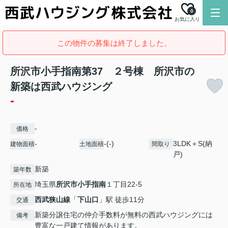
0
お気に入り
この物件の募集は終了しました。
所沢市小手指南第37 ２号棟 所沢市の
新築は西武ハウジング
-
-
価格
-
-(-)
3LDK＋S(納
建物面積
土地面積
間取り
戸)
新築
築年数
埼玉県
所沢市
小手指南
１丁目22-5
所在地
西武狭山線
「
下山口
」駅 徒歩11分
交通
新築分譲住宅の仲介手数料が無料の西武ハウジングには
備考
豊富な一戸建て情報があります。