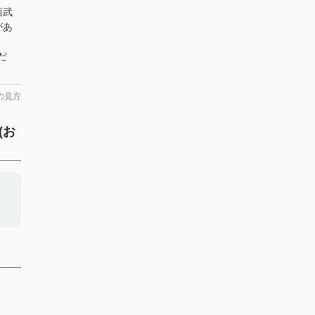
西武
があ
だ
の見方
(お