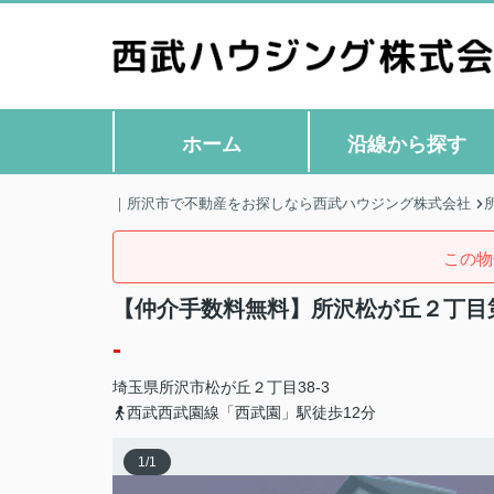
ホーム
沿線から探す
｜所沢市で不動産をお探しなら西武ハウジング株式会社
この物
【仲介手数料無料】所沢松が丘２丁目
-
埼玉県
所沢市
松が丘
２丁目38-3
西武西武園線「西武園」駅徒歩12分
1
/
1