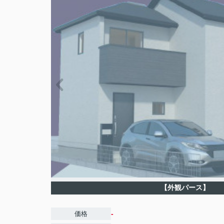
【外観パース】
-
価格