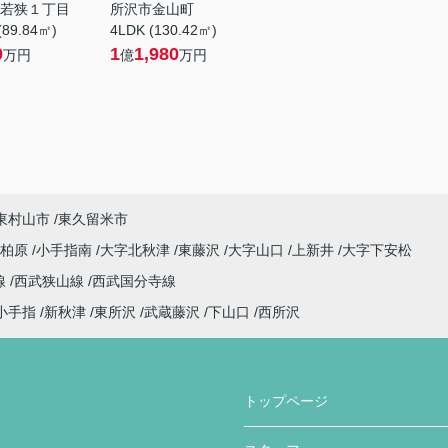
若狭１丁目
所沢市金山町
(89.84㎡)
4LDK (130.42㎡)
0
1
1,980
万円
億
万円
東村山市
東久留米市
柏原
小手指南
大字北秋津
東藤沢
大字山口
上新井
大字下安松
線
西武狭山線
西武国分寺線
小手指
新秋津
東所沢
武蔵藤沢
下山口
西所沢
トップページ