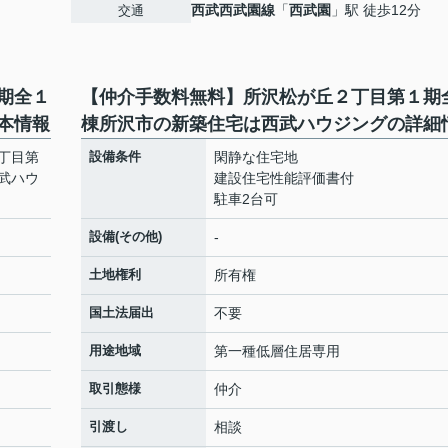
西武西武園線
「
西武園
」駅 徒歩12分
交通
期全１
【仲介手数料無料】所沢松が丘２丁目第１期
本情報
棟所沢市の新築住宅は西武ハウジングの詳細
丁目第
設備条件
閑静な住宅地
武ハウ
建設住宅性能評価書付
駐車2台可
設備(その他)
-
土地権利
所有権
国土法届出
不要
用途地域
第一種低層住居専用
取引態様
仲介
引渡し
相談