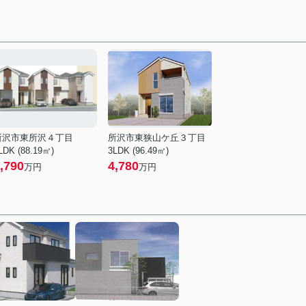
所沢市東所沢４丁目
所沢市東狭山ケ丘３丁目
LDK (88.19㎡)
3LDK (96.49㎡)
,790
4,780
万円
万円