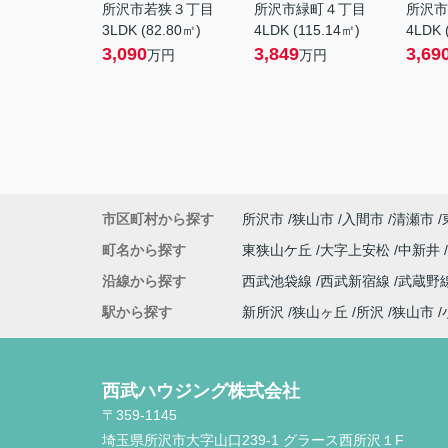
所沢市若狭３丁目
所沢市緑町４丁目
所沢市
3LDK (82.80㎡)
4LDK (115.14㎡)
4LDK 
3,090
3,849
3,69
万円
万円
市区町村から探す
所沢市
狭山市
入間市
清瀬市
町名から探す
東狭山ケ丘
大字上安松
中新井
沿線から探す
西武池袋線
西武新宿線
武蔵野
駅から探す
新所沢
狭山ヶ丘
所沢
狭山市
西武ハウジング株式会社
〒359-1145
埼玉県所沢市大字山口239-1 グラース西所沢１F