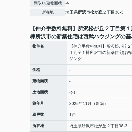
-/-
間取り/建物面積
埼玉県
所沢市
松が丘
２丁目38-3
所在地
【仲介手数料無料】所沢松が丘２丁目第１
棟所沢市の新築住宅は西武ハウジングの基
物件名
【仲介手数料無料】所沢松が丘２
１期全１棟所沢市の新築住宅は西
ジング
価格
-
建物面積
-
土地面積
-(-)
築年月
2025年11月（新築）
総戸数
1戸
所在地
埼玉県
所沢市
松が丘
２丁目38-3