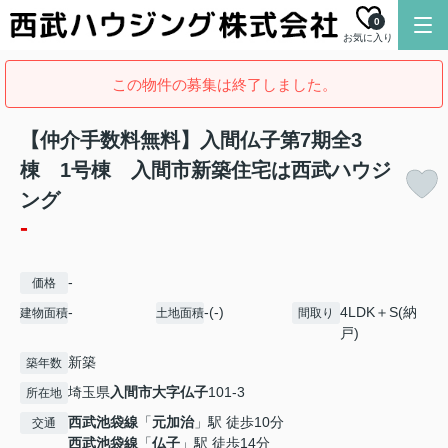
0
お気に入り
この物件の募集は終了しました。
【仲介手数料無料】入間仏子第7期全3
棟 1号棟 入間市新築住宅は西武ハウジ
ング
-
-
価格
-
-(-)
4LDK＋S(納
建物面積
土地面積
間取り
戸)
新築
築年数
埼玉県
入間市
大字仏子
101-3
所在地
西武池袋線
「
元加治
」駅 徒歩10分
交通
西武池袋線
「
仏子
」駅 徒歩14分