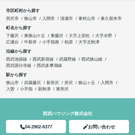
市区町村から探す
所沢市
狭山市
入間市
清瀬市
東村山市
東久留米市
町名から探す
下藤沢
東狭山ケ丘
東藤沢
大字上安松
大字水野
広瀬台
中新井
小手指南
柏原
大字北秋津
沿線から探す
西武池袋線
西武新宿線
武蔵野線
西武狭山線
西武国分寺線
西武多摩湖線
駅から探す
狭山市
武蔵藤沢
新所沢
所沢
狭山ヶ丘
入間市
入曽
小手指
新秋津
東所沢
西武ハウジング株式会社
04-2902-6377
お問い合わせ