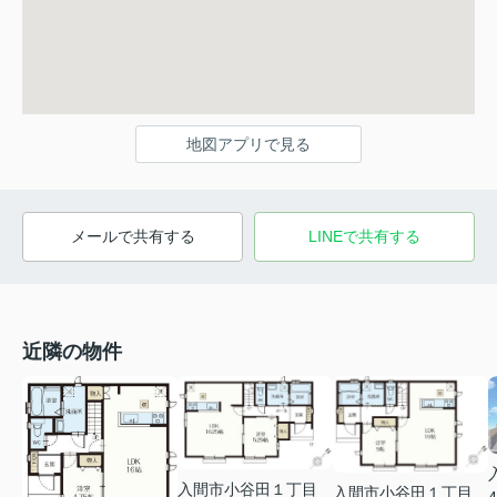
地図アプリで見る
メールで共有する
LINEで共有する
近隣の物件
入間市小谷田１丁目
入間市小谷田１丁目
4