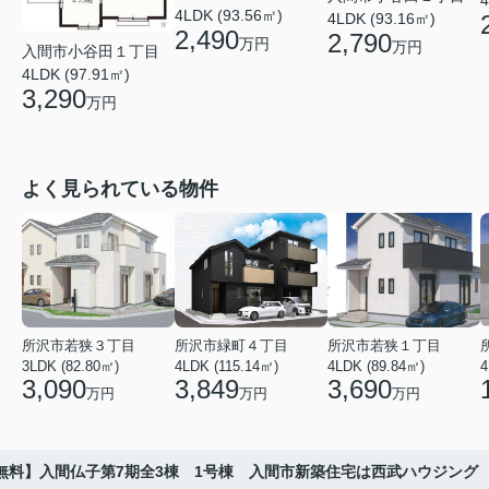
4LDK (93.56㎡)
4LDK (93.16㎡)
2,490
2,790
万円
万円
入間市小谷田１丁目
4LDK (97.91㎡)
3,290
万円
よく見られている物件
所沢市若狭３丁目
所沢市緑町４丁目
所沢市若狭１丁目
3LDK (82.80㎡)
4LDK (115.14㎡)
4LDK (89.84㎡)
4
3,090
3,849
3,690
万円
万円
万円
無料】入間仏子第7期全3棟 1号棟 入間市新築住宅は西武ハウジング