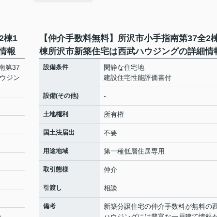
2棟1
【仲介手数料無料】所沢市小手指南第37全2棟
情報
棟所沢市新築住宅は西武ハウジングの詳細情
南第37
設備条件
閑静な住宅地
ハウジン
建設住宅性能評価書付
設備(その他)
-
土地権利
所有権
国土法届出
不要
用途地域
第一種低層住居専用
取引態様
仲介
引渡し
相談
備考
新築分譲住宅の仲介手数料が無料の
分
ハウジングには豊富な一戸建て情報