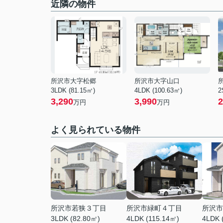
近隣の物件
所沢市大字松郷
所沢市大字山口
3LDK (81.15㎡)
4LDK (100.63㎡)
2
3,290
3,990
2
万円
万円
よく見られている物件
所沢市若狭３丁目
所沢市緑町４丁目
所沢市
3LDK (82.80㎡)
4LDK (115.14㎡)
4LDK 