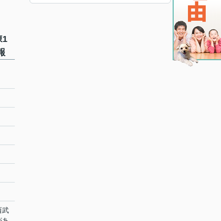
1
報
西武
があ