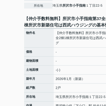
埼玉県
所沢市
小手指南
１丁目22-5
所在地
【仲介手数料無料】所沢市小手指南第37全
棟所沢市新築住宅は西武ハウジングの基本
物件名
【仲介手数料無料】所沢市小手指
全2棟1棟所沢市新築住宅は西武
グ
価格
-
建物面積
-
土地面積
-(-)
築年月
2026年1月（新築）
総戸数
2戸
所在地
埼玉県
所沢市
小手指南
１丁目22-5
交通
西武狭山線
「
下山口
」駅 徒歩11