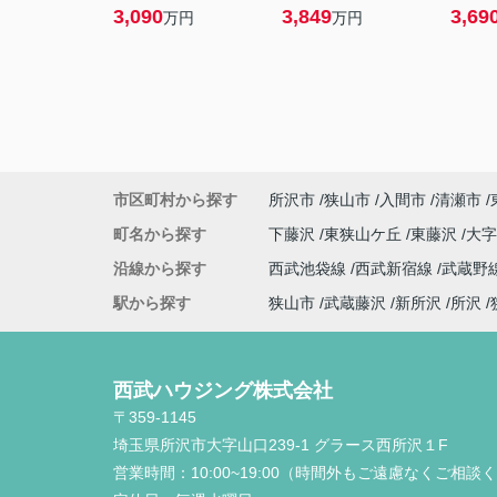
3,090
3,849
3,69
万円
万円
市区町村から探す
所沢市
狭山市
入間市
清瀬市
町名から探す
下藤沢
東狭山ケ丘
東藤沢
大
沿線から探す
西武池袋線
西武新宿線
武蔵野
駅から探す
狭山市
武蔵藤沢
新所沢
所沢
西武ハウジング株式会社
〒359-1145
埼玉県所沢市大字山口239-1 グラース西所沢１F
営業時間：
10:00~19:00（時間外もご遠慮なくご相談