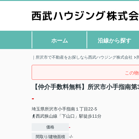
ホーム
沿線から探す
｜所沢市で不動産をお探しなら西武ハウジング株式会社
この物
【仲介手数料無料】所沢市小手指南第3
-
埼玉県
所沢市
小手指南
１丁目22-5
西武狭山線「下山口」駅徒歩11分
-
価格
-/-
間取り/建物面積