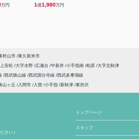
0
1
1,980
万円
億
万円
東村山市
東久留米市
字上安松
大字水野
広瀬台
中新井
小手指南
柏原
大字北秋津
線
西武狭山線
西武国分寺線
西武多摩湖線
狭山ヶ丘
入間市
入曽
小手指
新秋津
東所沢
トップページ
スタッフ
ください）