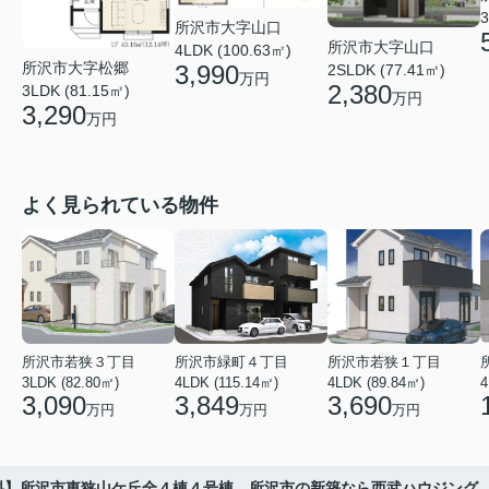
3
所沢市大字山口
所沢市大字山口
4LDK (100.63㎡)
所沢市大字松郷
3,990
2SLDK (77.41㎡)
万円
2,380
3LDK (81.15㎡)
万円
3,290
万円
よく見られている物件
所沢市若狭３丁目
所沢市緑町４丁目
所沢市若狭１丁目
3LDK (82.80㎡)
4LDK (115.14㎡)
4LDK (89.84㎡)
4
3,090
3,849
3,690
万円
万円
万円
料】所沢市東狭山ケ丘全４棟４号棟 所沢市の新築なら西武ハウジング