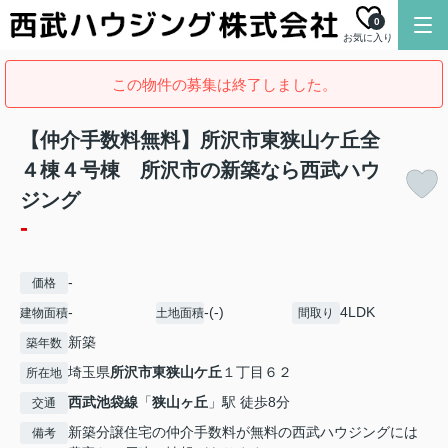
0
お気に入り
この物件の募集は終了しました。
【仲介手数料無料】所沢市東狭山ケ丘全
４棟４号棟 所沢市の新築なら西武ハウ
ジング
-
-
価格
-
-(-)
4LDK
建物面積
土地面積
間取り
新築
築年数
埼玉県
所沢市
東狭山ケ丘
１丁目６２
所在地
西武池袋線
「
狭山ヶ丘
」駅 徒歩8分
交通
新築分譲住宅の仲介手数料が無料の西武ハウジングには
備考