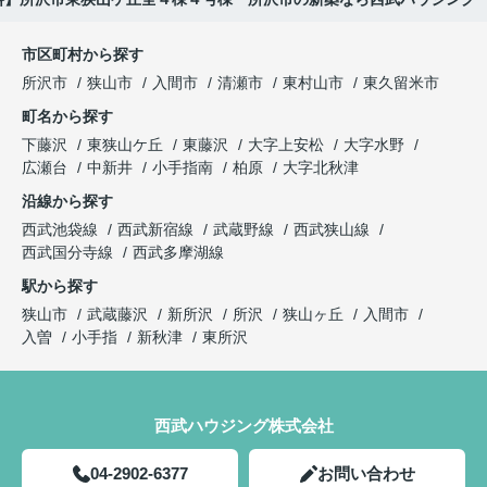
市区町村から探す
所沢市
狭山市
入間市
清瀬市
東村山市
東久留米市
町名から探す
下藤沢
東狭山ケ丘
東藤沢
大字上安松
大字水野
広瀬台
中新井
小手指南
柏原
大字北秋津
沿線から探す
西武池袋線
西武新宿線
武蔵野線
西武狭山線
西武国分寺線
西武多摩湖線
駅から探す
狭山市
武蔵藤沢
新所沢
所沢
狭山ヶ丘
入間市
入曽
小手指
新秋津
東所沢
西武ハウジング株式会社
04-2902-6377
お問い合わせ