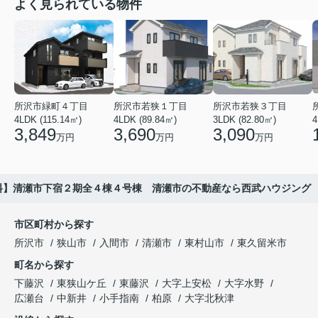
よく見られている物件
所沢市緑町４丁目
所沢市若狭１丁目
所沢市若狭３丁目
4LDK (115.14㎡)
4LDK (89.84㎡)
3LDK (82.80㎡)
4
3,849
3,690
3,090
万円
万円
万円
料】清瀬市下宿２期全４棟４号棟 清瀬市の不動産なら西武ハウジング
市区町村から探す
所沢市
狭山市
入間市
清瀬市
東村山市
東久留米市
町名から探す
下藤沢
東狭山ケ丘
東藤沢
大字上安松
大字水野
広瀬台
中新井
小手指南
柏原
大字北秋津