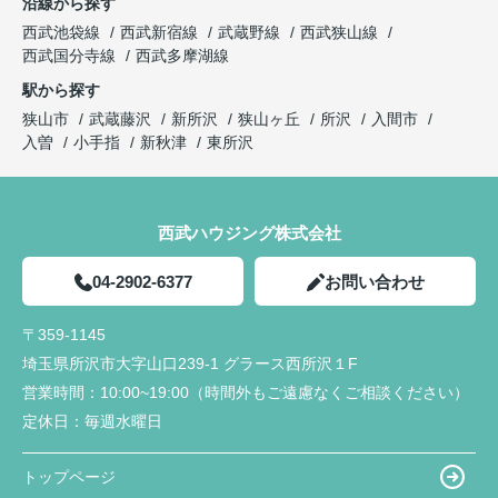
沿線から探す
西武池袋線
西武新宿線
武蔵野線
西武狭山線
西武国分寺線
西武多摩湖線
駅から探す
狭山市
武蔵藤沢
新所沢
狭山ヶ丘
所沢
入間市
入曽
小手指
新秋津
東所沢
西武ハウジング株式会社
04-2902-6377
お問い合わせ
〒359-1145
埼玉県所沢市大字山口239-1 グラース西所沢１F
営業時間：
10:00~19:00（時間外もご遠慮なくご相談ください）
定休日：
毎週水曜日
トップページ