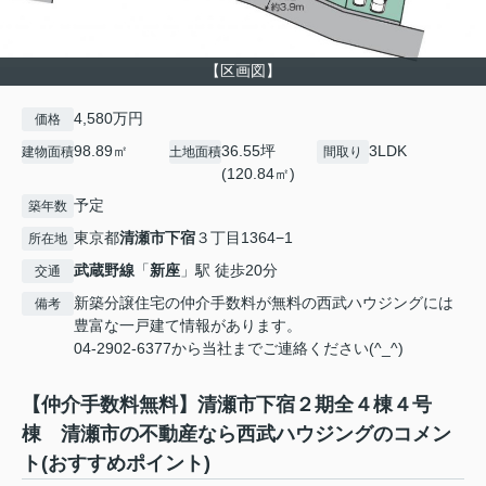
【区画図】
4,580万円
価格
98.89㎡
36.55坪
3LDK
建物面積
土地面積
間取り
(120.84㎡)
予定
築年数
東京都
清瀬市
下宿
３丁目1364−1
所在地
武蔵野線
「
新座
」駅 徒歩20分
交通
新築分譲住宅の仲介手数料が無料の西武ハウジングには
備考
豊富な一戸建て情報があります。
04-2902-6377から当社までご連絡ください(^_^)
【仲介手数料無料】清瀬市下宿２期全４棟４号
棟 清瀬市の不動産なら西武ハウジングのコメン
ト(おすすめポイント)