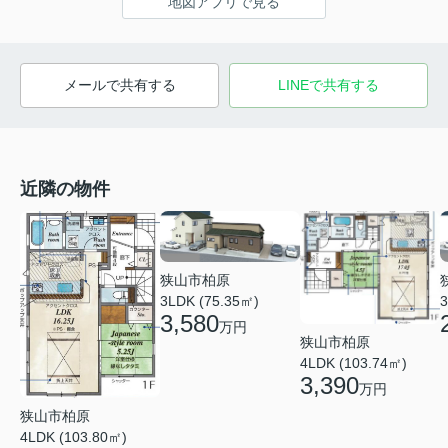
地図アプリで見る
メールで共有する
LINEで共有する
近隣の物件
狭山市柏原
3LDK (75.35㎡)
3
3,580
万円
狭山市柏原
4LDK (103.74㎡)
3,390
万円
狭山市柏原
4LDK (103.80㎡)