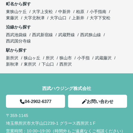
町名から探す
東狭山ケ丘
大字上安松
中新井
柏原
小手指南
東藤沢
大字北秋津
大字山口
上新井
大字下安松
沿線から探す
西武池袋線
西武新宿線
武蔵野線
西武狭山線
西武国分寺線
駅から探す
新所沢
狭山ヶ丘
所沢
狭山市
小手指
武蔵藤沢
新秋津
東所沢
下山口
西所沢
西武ハウジング株式会社
04-2902-6377
お問い合わせ
〒359-1145
埼玉県所沢市大字山口239-1 グラース西所沢１F
営業時間：
10:00~19:00（時間外もご遠慮なくご相談ください）