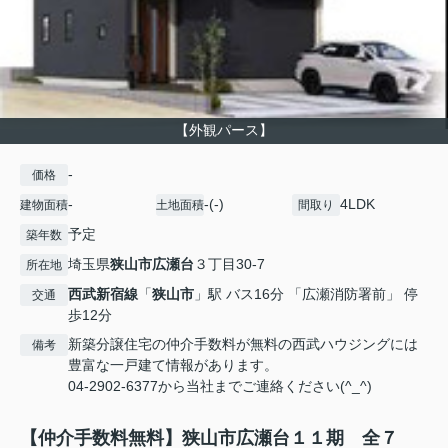
【外観パース】
-
価格
-
-(-)
4LDK
建物面積
土地面積
間取り
予定
築年数
埼玉県
狭山市
広瀬台
３丁目30-7
所在地
西武新宿線
「
狭山市
」駅 バス16分 「広瀬消防署前」 停
交通
歩12分
新築分譲住宅の仲介手数料が無料の西武ハウジングには
備考
豊富な一戸建て情報があります。
04-2902-6377から当社までご連絡ください(^_^)
【仲介手数料無料】狭山市広瀬台１１期 全７