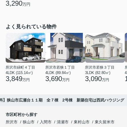
3,290
万円
よく見られている物件
所沢市緑町４丁目
所沢市若狭１丁目
所沢市若狭３丁目
4LDK (115.14㎡)
4LDK (89.84㎡)
3LDK (82.80㎡)
4
3,849
3,690
3,090
万円
万円
万円
料】狭山市広瀬台１１期 全７棟 2号棟 新築住宅は西武ハウジング
市区町村から探す
所沢市
狭山市
入間市
清瀬市
東村山市
東久留米市