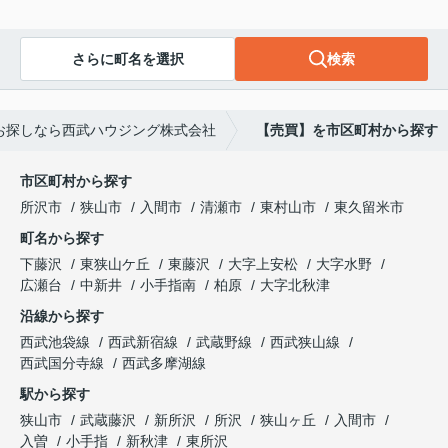
さらに町名を選択
検索
お探しなら西武ハウジング株式会社
【売買】を市区町村から探す
市区町村から探す
所沢市
狭山市
入間市
清瀬市
東村山市
東久留米市
町名から探す
下藤沢
東狭山ケ丘
東藤沢
大字上安松
大字水野
広瀬台
中新井
小手指南
柏原
大字北秋津
沿線から探す
西武池袋線
西武新宿線
武蔵野線
西武狭山線
西武国分寺線
西武多摩湖線
駅から探す
狭山市
武蔵藤沢
新所沢
所沢
狭山ヶ丘
入間市
入曽
小手指
新秋津
東所沢