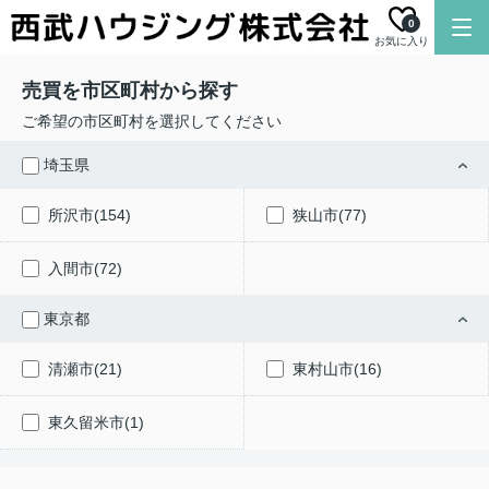
0
お気に入り
売買を市区町村から探す
ご希望の市区町村を選択してください
埼玉県
所沢市(154)
狭山市(77)
入間市(72)
東京都
清瀬市(21)
東村山市(16)
東久留米市(1)