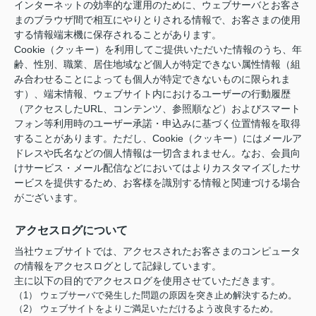
インターネットの効率的な運用のために、ウェブサーバとお客さ
まのブラウザ間で相互にやりとりされる情報で、お客さまの使用
する情報端末機に保存されることがあります。
Cookie（クッキー）を利用してご提供いただいた情報のうち、年
齢、性別、職業、居住地域など個人が特定できない属性情報（組
み合わせることによっても個人が特定できないものに限られま
す）、端末情報、ウェブサイト内におけるユーザーの行動履歴
（アクセスしたURL、コンテンツ、参照順など）およびスマート
フォン等利用時のユーザー承諾・申込みに基づく位置情報を取得
することがあります。ただし、Cookie（クッキー）にはメールア
ドレスや氏名などの個人情報は一切含まれません。なお、会員向
けサービス・メール配信などにおいてはよりカスタマイズしたサ
ービスを提供するため、お客様を識別する情報と関連づける場合
がございます。
アクセスログについて
当社ウェブサイトでは、アクセスされたお客さまのコンピュータ
の情報をアクセスログとして記録しています。
主に以下の目的でアクセスログを使用させていただきます。
（1） ウェブサーバで発生した問題の原因を突き止め解決するため。
（2） ウェブサイトをよりご満足いただけるよう改良するため。