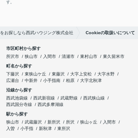
す。
をお探しなら西武ハウジング株式会社
Cookieの取扱いについて
市区町村から探す
所沢市
狭山市
入間市
清瀬市
東村山市
東久留米市
町名から探す
下藤沢
東狭山ケ丘
東藤沢
大字上安松
大字水野
広瀬台
中新井
小手指南
柏原
大字北秋津
沿線から探す
西武池袋線
西武新宿線
武蔵野線
西武狭山線
西武国分寺線
西武多摩湖線
駅から探す
狭山市
武蔵藤沢
新所沢
所沢
狭山ヶ丘
入間市
入曽
小手指
新秋津
東所沢