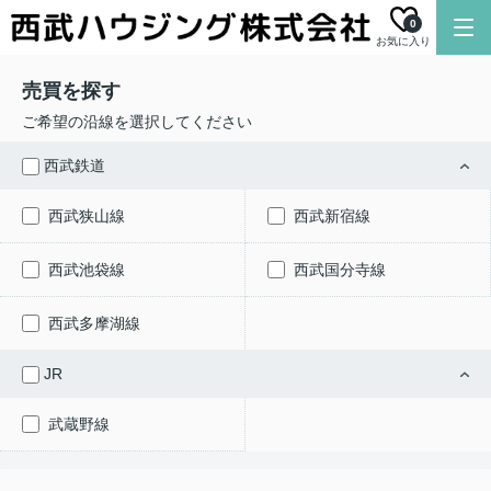
0
お気に入り
売買を探す
ご希望の沿線を選択してください
西武鉄道
西武狭山線
西武新宿線
西武池袋線
西武国分寺線
西武多摩湖線
JR
武蔵野線