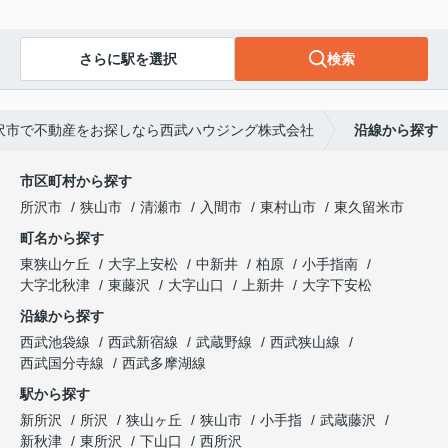
さらに駅を選択
検索
沢市で不動産をお探しなら西武ハウジング株式会社
沿線から探す
市区町村から探す
所沢市
狭山市
清瀬市
入間市
東村山市
東久留米市
町名から探す
東狭山ケ丘
大字上安松
中新井
柏原
小手指南
大字北秋津
東藤沢
大字山口
上新井
大字下安松
沿線から探す
西武池袋線
西武新宿線
武蔵野線
西武狭山線
西武国分寺線
西武多摩湖線
駅から探す
新所沢
所沢
狭山ヶ丘
狭山市
小手指
武蔵藤沢
新秋津
東所沢
下山口
西所沢