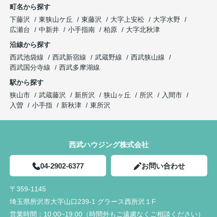
町名から探す
下藤沢
東狭山ケ丘
東藤沢
大字上安松
大字水野
広瀬台
中新井
小手指南
柏原
大字北秋津
沿線から探す
西武池袋線
西武新宿線
武蔵野線
西武狭山線
西武国分寺線
西武多摩湖線
駅から探す
狭山市
武蔵藤沢
新所沢
狭山ヶ丘
所沢
入間市
入曽
小手指
新秋津
東所沢
西武ハウジング株式会社
04-2902-6377
お問い合わせ
〒359-1145
埼玉県所沢市大字山口239-1 グラース西所沢１F
営業時間：
10:00~19:00（時間外もご遠慮なくご相談ください）