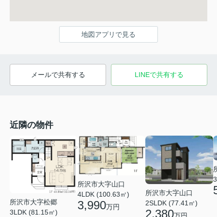
地図アプリで見る
メールで共有する
LINEで共有する
近隣の物件
3
所沢市大字山口
所沢市大字山口
4LDK (100.63㎡)
所沢市大字松郷
3,990
2SLDK (77.41㎡)
万円
2,380
3LDK (81.15㎡)
万円