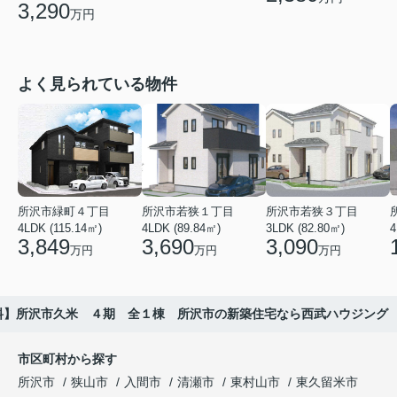
3,290
万円
よく見られている物件
所沢市緑町４丁目
所沢市若狭１丁目
所沢市若狭３丁目
4LDK (115.14㎡)
4LDK (89.84㎡)
3LDK (82.80㎡)
4
3,849
3,690
3,090
万円
万円
万円
料】所沢市久米 ４期 全１棟 所沢市の新築住宅なら西武ハウジング
市区町村から探す
所沢市
狭山市
入間市
清瀬市
東村山市
東久留米市