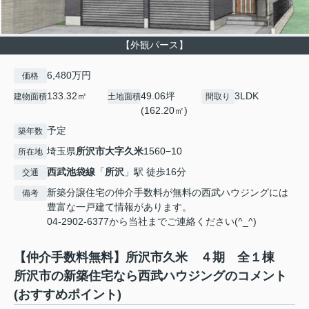
【外観パース】
6,480万円
価格
133.32㎡
49.06坪
3LDK
建物面積
土地面積
間取り
(162.20㎡)
予定
築年数
埼玉県
所沢市
大字久米
1560−10
所在地
西武池袋線
「
所沢
」駅 徒歩16分
交通
新築分譲住宅の仲介手数料が無料の西武ハウジングには
備考
豊富な一戸建て情報があります。
04-2902-6377から当社までご連絡ください(^_^)
【仲介手数料無料】所沢市久米 ４期 全１棟
所沢市の新築住宅なら西武ハウジングのコメント
(おすすめポイント)