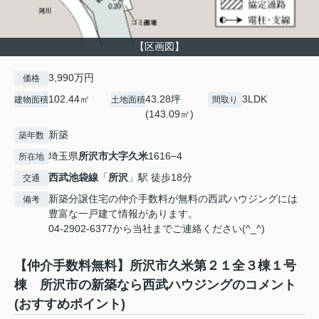
【区画図】
3,990万円
価格
102.44㎡
43.28坪
3LDK
建物面積
土地面積
間取り
(143.09㎡)
新築
築年数
埼玉県
所沢市
大字久米
1616−4
所在地
西武池袋線
「
所沢
」駅 徒歩18分
交通
新築分譲住宅の仲介手数料が無料の西武ハウジングには
備考
豊富な一戸建て情報があります。
04-2902-6377から当社までご連絡ください(^_^)
【仲介手数料無料】所沢市久米第２１全３棟１号
棟 所沢市の新築なら西武ハウジングのコメント
(おすすめポイント)