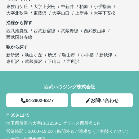
東狭山ケ丘
大字上安松
中新井
柏原
小手指南
大字北秋津
東藤沢
大字山口
上新井
大字下安松
沿線から探す
西武池袋線
西武新宿線
武蔵野線
西武狭山線
西武国分寺線
駅から探す
新所沢
狭山ヶ丘
所沢
狭山市
小手指
新秋津
東所沢
武蔵藤沢
下山口
西所沢
西武ハウジング株式会社
04-2902-6377
お問い合わせ
〒359-1145
埼玉県所沢市大字山口239-1 グラース西所沢１F
営業時間：
10:00~19:00（時間外もご遠慮なくご相談ください）