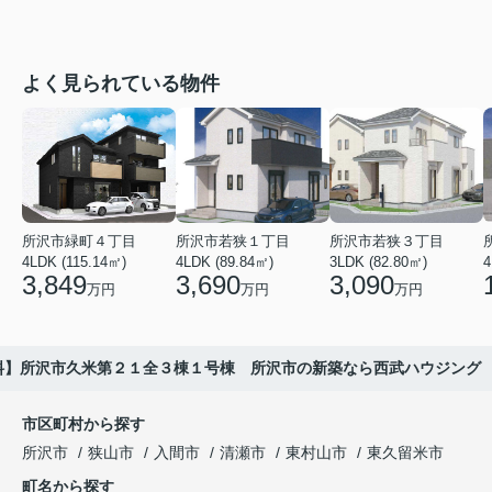
よく見られている物件
所沢市緑町４丁目
所沢市若狭１丁目
所沢市若狭３丁目
4LDK (115.14㎡)
4LDK (89.84㎡)
3LDK (82.80㎡)
4
3,849
3,690
3,090
万円
万円
万円
料】所沢市久米第２１全３棟１号棟 所沢市の新築なら西武ハウジング
市区町村から探す
所沢市
狭山市
入間市
清瀬市
東村山市
東久留米市
町名から探す