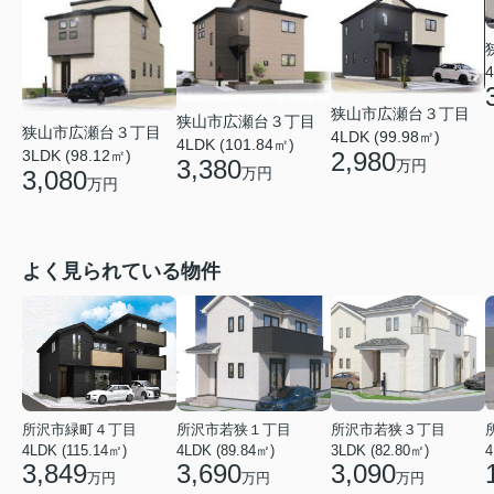
4
狭山市広瀬台３丁目
狭山市広瀬台３丁目
狭山市広瀬台３丁目
4LDK (99.98㎡)
4LDK (101.84㎡)
2,980
3LDK (98.12㎡)
3,380
万円
万円
3,080
万円
よく見られている物件
所沢市緑町４丁目
所沢市若狭１丁目
所沢市若狭３丁目
4LDK (115.14㎡)
4LDK (89.84㎡)
3LDK (82.80㎡)
4
3,849
3,690
3,090
万円
万円
万円