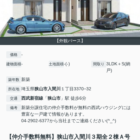
【外観パース】
-
価格
-
-(-)
3LDK＋S(納
建物面積
土地面積
間取り
戸)
新築
築年数
埼玉県
狭山市
入間川
１丁目3370−32
所在地
西武新宿線
「
狭山市
」駅 徒歩6分
交通
新築分譲住宅の仲介手数料が無料の西武ハウジングには
備考
豊富な一戸建て情報があります。
04-2902-6377から当社までご連絡ください(^_^)
【仲介手数料無料】狭山市入間川３期全２棟Ａ号