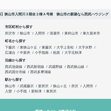
料】狭山市入間川３期全２棟Ａ号棟 狭山市の新築なら西武ハウジング
市区町村から探す
所沢市
狭山市
入間市
清瀬市
東村山市
東久留米市
町名から探す
下藤沢
東狭山ケ丘
東藤沢
大字上安松
大字水野
広瀬台
中新井
小手指南
柏原
大字北秋津
沿線から探す
西武池袋線
西武新宿線
武蔵野線
西武狭山線
西武国分寺線
西武多摩湖線
駅から探す
狭山市
武蔵藤沢
新所沢
狭山ヶ丘
所沢
入間市
入曽
小手指
新秋津
東所沢