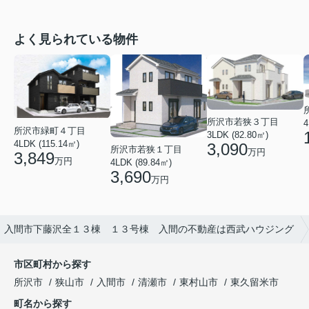
よく見られている物件
所沢市若狭３丁目
4
所沢市緑町４丁目
3LDK (82.80㎡)
4LDK (115.14㎡)
3,090
所沢市若狭１丁目
万円
3,849
万円
4LDK (89.84㎡)
3,690
万円
】入間市下藤沢全１３棟 １３号棟 入間の不動産は西武ハウジング
市区町村から探す
所沢市
狭山市
入間市
清瀬市
東村山市
東久留米市
町名から探す