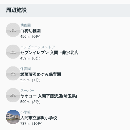
周辺施設
幼稚園
白梅幼稚園
456ｍ（6分）
コンビニエンスストア
セブンイレブン 入間上藤沢北店
459ｍ（6分）
保育園
武蔵藤沢めぐみ保育園
529ｍ（7分）
スーパー
ヤオコー 入間下藤沢店(埼玉県)
590ｍ（8分）
小学校
入間市立藤沢小学校
737ｍ（10分）