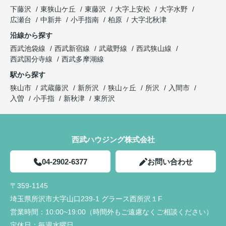
下藤沢
東狭山ケ丘
東藤沢
大字上安松
大字水野
広瀬台
中新井
小手指南
柏原
大字北秋津
沿線から探す
西武池袋線
西武新宿線
武蔵野線
西武狭山線
西武国分寺線
西武多摩湖線
駅から探す
狭山市
武蔵藤沢
新所沢
狭山ヶ丘
所沢
入間市
入曽
小手指
新秋津
東所沢
西武ハウジング株式会社
04-2902-6377
お問い合わせ
〒359-1145
埼玉県所沢市大字山口239-1 グラース西所沢１F
営業時間：
10:00~19:00（時間外もご遠慮なくご相談ください）
定休日：
毎週水曜日