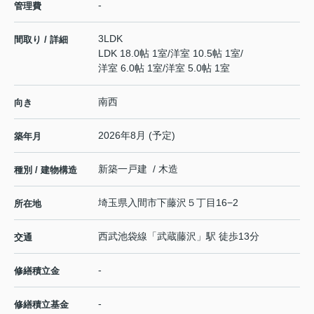
-
管理費
3LDK
間取り / 詳細
LDK 18.0帖 1室
/
洋室 10.5帖 1室
/
洋室 6.0帖 1室
/
洋室 5.0帖 1室
南西
向き
2026年8月 (予定)
築年月
新築一戸建 / 木造
種別 / 建物構造
埼玉県
入間市
下藤沢
５丁目16−2
所在地
西武池袋線
「
武蔵藤沢
」駅 徒歩13分
交通
-
修繕積立金
-
修繕積立基金