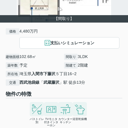
【間取り】
4,480万円
価格
支払いシミュレーション
102.68㎡
3LDK
建物面積
間取り
予定
2階建
築年数
階建て
埼玉県
入間市
下藤沢
５丁目16−2
所在地
西武池袋線
「
武蔵藤沢
」駅 徒歩13分
交通
物件の特徴
バストイレ
TVモニタ
カウンター
浴室乾燥機
別
付きインタ
キッチン
ーホン