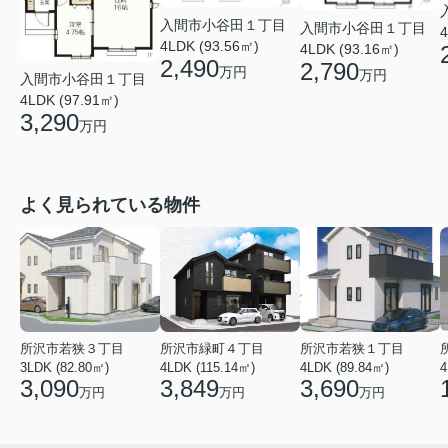
入間市小谷田１丁目
入間市小谷田１丁目
4
4LDK (93.56㎡)
4LDK (93.16㎡)
2,490
2,790
万円
万円
入間市小谷田１丁目
4LDK (97.91㎡)
3,290
万円
よく見られている物件
所沢市若狭３丁目
所沢市緑町４丁目
所沢市若狭１丁目
3LDK (82.80㎡)
4LDK (115.14㎡)
4LDK (89.84㎡)
4
3,090
3,849
3,690
万円
万円
万円