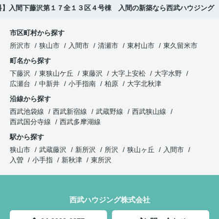
料】入間下藤沢第１７全１３区４号棟 入間の新築なら西武ハウジング
市区町村から探す
所沢市
狭山市
入間市
清瀬市
東村山市
東久留米市
町名から探す
下藤沢
東狭山ケ丘
東藤沢
大字上安松
大字水野
広瀬台
中新井
小手指南
柏原
大字北秋津
沿線から探す
西武池袋線
西武新宿線
武蔵野線
西武狭山線
西武国分寺線
西武多摩湖線
駅から探す
狭山市
武蔵藤沢
新所沢
所沢
狭山ヶ丘
入間市
入曽
小手指
新秋津
東所沢
西武ハウジング株式会社