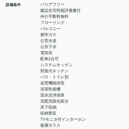
バリアフリー
設備条件
建設住宅性能評価書付
仲介手数料無料
フローリング
バルコニー
都市ガス
公営水道
公共下水
電気有
駐車2台可
システムキッチン
対面式キッチン
バス・トイレ別
追焚機能浴室
浴室乾燥機
温水洗浄便座
洗髪洗面化粧台
床下収納
収納豊富
TVモニタ付インターホン
複層ガラス