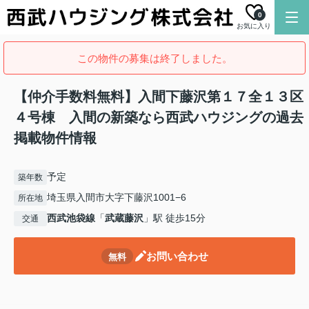
0
お気に入り
この物件の募集は終了しました。
【仲介手数料無料】入間下藤沢第１７全１３区
４号棟 入間の新築なら西武ハウジングの過去
掲載物件情報
予定
築年数
埼玉県入間市大字下藤沢1001−6
所在地
西武池袋線
「
武蔵藤沢
」駅 徒歩15分
交通
お問い合わせ
無料