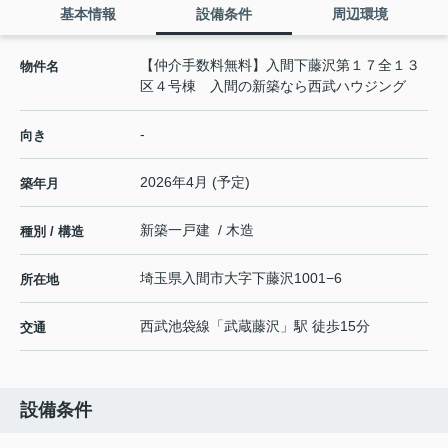
基本情報
設備条件
周辺環境
【仲介手数料無料】入間下藤沢第１７全１３
物件名
区４号棟 入間の新築なら西武ハウジング
-
向き
2026年4月 (予定)
築年月
新築一戸建 / 木造
種別 / 構造
埼玉県
入間市
大字下藤沢
1001−6
所在地
西武池袋線
「
武蔵藤沢
」駅 徒歩15分
交通
設備条件