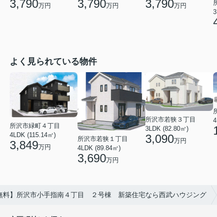
3,790
3,790
3,790
万円
万円
万円
3
よく見られている物件
所沢市若狭３丁目
4
所沢市緑町４丁目
3LDK (82.80㎡)
4LDK (115.14㎡)
3,090
所沢市若狭１丁目
万円
3,849
万円
4LDK (89.84㎡)
3,690
万円
無料】所沢市小手指南４丁目 ２号棟 新築住宅なら西武ハウジング