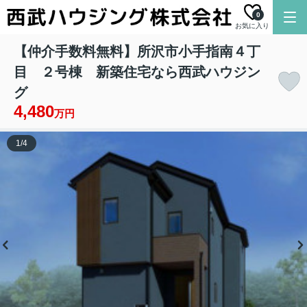
0
お気に入り
【仲介手数料無料】所沢市小手指南４丁
目 ２号棟 新築住宅なら西武ハウジン
グ
4,480
万円
1
/
4