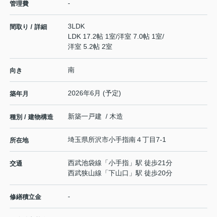
-
管理費
3LDK
間取り / 詳細
LDK 17.2帖 1室
/
洋室 7.0帖 1室
/
洋室 5.2帖 2室
南
向き
2026年6月 (予定)
築年月
新築一戸建 / 木造
種別 / 建物構造
埼玉県
所沢市
小手指南
４丁目7-1
所在地
西武池袋線
「
小手指
」駅 徒歩21分
交通
西武狭山線
「
下山口
」駅 徒歩20分
-
修繕積立金