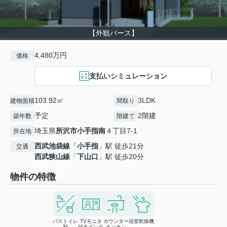
【外観パース】
4,480万円
価格
支払いシミュレーション
103.92㎡
3LDK
建物面積
間取り
予定
2階建
築年数
階建て
埼玉県
所沢市
小手指南
４丁目7-1
所在地
西武池袋線
「
小手指
」駅 徒歩21分
交通
西武狭山線
「
下山口
」駅 徒歩20分
物件の特徴
バストイレ
TVモニタ
カウンター
浴室乾燥機
別
付きインタ
キッチン