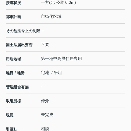
一方(北 公道 6.0m)
接道状況
市街化区域
都市計画
-
その他法令上の制限
不要
国土法届出要否
第一種中高層住居専用
用途地域
宅地 / 平坦
地目 / 地勢
-
管理組合有無
仲介
取引態様
未完成
現況
相談
引渡し