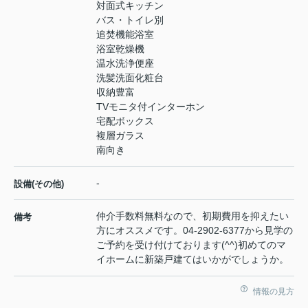
対面式キッチン
バス・トイレ別
追焚機能浴室
浴室乾燥機
温水洗浄便座
洗髪洗面化粧台
収納豊富
TVモニタ付インターホン
宅配ボックス
複層ガラス
南向き
-
設備(その他)
仲介手数料無料なので、初期費用を抑えたい
備考
方にオススメです。04-2902-6377から見学の
ご予約を受け付けております(^^)初めてのマ
イホームに新築戸建てはいかがでしょうか。
情報の見方