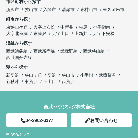
市区町村から探す
所沢市
狭山市
入間市
清瀬市
東村山市
東久留米市
町名から探す
東狭山ケ丘
大字上安松
中新井
柏原
小手指南
大字北秋津
東藤沢
大字山口
上新井
大字下安松
沿線から探す
西武池袋線
西武新宿線
武蔵野線
西武狭山線
西武国分寺線
駅から探す
新所沢
狭山ヶ丘
所沢
狭山市
小手指
武蔵藤沢
新秋津
東所沢
下山口
西所沢
西武ハウジング株式会社
04-2902-6377
お問い合わせ
〒359-1145