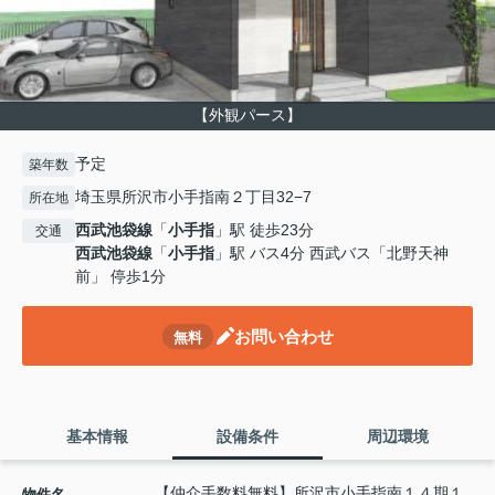
【外観パース】
予定
築年数
埼玉県所沢市小手指南２丁目32−7
所在地
西武池袋線
「
小手指
」駅 徒歩23分
交通
西武池袋線
「
小手指
」駅 バス4分 西武バス「北野天神
前」 停歩1分
お問い合わせ
無料
基本情報
設備条件
周辺環境
【仲介手数料無料】所沢市小手指南１４期１
物件名