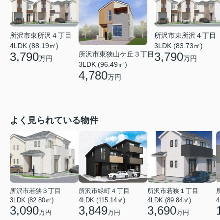
所沢市東所沢４丁目
所沢市東所沢４丁目
4LDK (88.19㎡)
3LDK (83.73㎡)
3,790
3,790
所沢市東狭山ケ丘３丁目
万円
万円
3LDK (96.49㎡)
4,780
万円
よく見られている物件
所沢市若狭３丁目
所沢市緑町４丁目
所沢市若狭１丁目
3LDK (82.80㎡)
4LDK (115.14㎡)
4LDK (89.84㎡)
4
3,090
3,849
3,690
万円
万円
万円