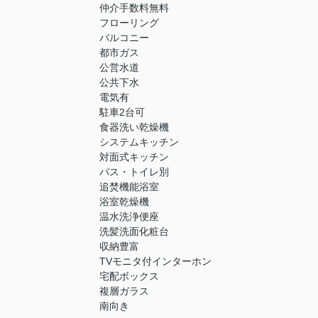
仲介手数料無料
フローリング
バルコニー
都市ガス
公営水道
公共下水
電気有
駐車2台可
食器洗い乾燥機
システムキッチン
対面式キッチン
バス・トイレ別
追焚機能浴室
浴室乾燥機
温水洗浄便座
洗髪洗面化粧台
収納豊富
TVモニタ付インターホン
宅配ボックス
複層ガラス
南向き