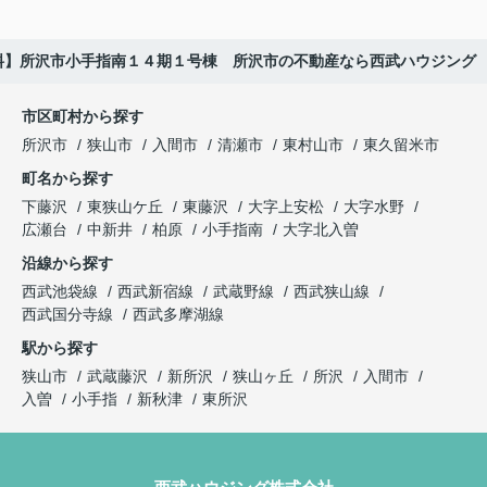
料】所沢市小手指南１４期１号棟 所沢市の不動産なら西武ハウジング
市区町村から探す
所沢市
狭山市
入間市
清瀬市
東村山市
東久留米市
町名から探す
下藤沢
東狭山ケ丘
東藤沢
大字上安松
大字水野
広瀬台
中新井
柏原
小手指南
大字北入曽
沿線から探す
西武池袋線
西武新宿線
武蔵野線
西武狭山線
西武国分寺線
西武多摩湖線
駅から探す
狭山市
武蔵藤沢
新所沢
狭山ヶ丘
所沢
入間市
入曽
小手指
新秋津
東所沢