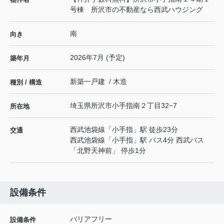
号棟 所沢市の不動産なら西武ハウジング
南
向き
2026年7月 (予定)
築年月
新築一戸建 / 木造
種別 / 構造
埼玉県
所沢市
小手指南
２丁目32−7
所在地
西武池袋線
「
小手指
」駅 徒歩23分
交通
西武池袋線
「
小手指
」駅 バス4分 西武バス
「北野天神前」 停歩1分
設備条件
バリアフリー
設備条件