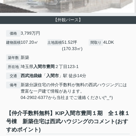
【外観パース】
3,799万円
価格
107.20㎡
51.52坪
4LDK
建物面積
土地面積
間取り
(170.33㎡)
新築
築年数
埼玉県
入間市
豊岡
２丁目123-1
所在地
西武池袋線
「
入間市
」駅 徒歩14分
交通
新築分譲住宅の仲介手数料が無料の西武ハウジングには
備考
豊富な一戸建て情報があります。
04-2902-6377から当社までご連絡ください(^_^)
【仲介手数料無料】KIP入間市豊岡１期 全１棟１
号棟 新築住宅は西武ハウジングのコメント(おす
すめポイント)