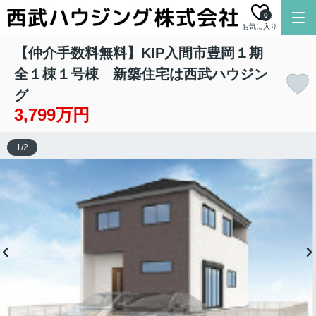
0
お気に入り
【仲介手数料無料】KIP入間市豊岡１期
全１棟１号棟 新築住宅は西武ハウジン
グ
3,799万円
1
/
2