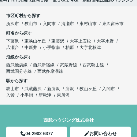
無料】KIP入間市豊岡１期 全１棟１号棟 新築住宅は西武ハウジング
市区町村から探す
所沢市
狭山市
入間市
清瀬市
東村山市
東久留米市
町名から探す
下藤沢
東狭山ケ丘
東藤沢
大字上安松
大字水野
広瀬台
中新井
小手指南
柏原
大字北秋津
沿線から探す
西武池袋線
西武新宿線
武蔵野線
西武狭山線
西武国分寺線
西武多摩湖線
駅から探す
狭山市
武蔵藤沢
新所沢
所沢
狭山ヶ丘
入間市
入曽
小手指
新秋津
東所沢
西武ハウジング株式会社
04-2902-6377
お問い合わせ