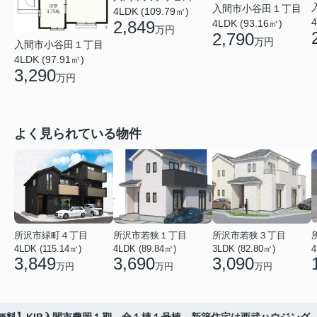
入間市小谷田１丁目
4LDK (109.79㎡)
4
4LDK (93.16㎡)
2,849
万円
2,790
万円
入間市小谷田１丁目
4LDK (97.91㎡)
3,290
万円
よく見られている物件
所沢市緑町４丁目
所沢市若狭１丁目
所沢市若狭３丁目
4LDK (115.14㎡)
4LDK (89.84㎡)
3LDK (82.80㎡)
4
3,849
3,690
3,090
万円
万円
万円