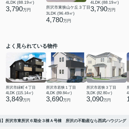
4LDK (88.19㎡)
4LDK (88.19㎡)
3,790
3,790
所沢市東狭山ケ丘３丁目
万円
万円
3LDK (96.49㎡)
4,780
万円
よく見られている物件
所沢市緑町４丁目
所沢市若狭１丁目
所沢市若狭３丁目
4LDK (115.14㎡)
4LDK (89.84㎡)
3LDK (82.80㎡)
4
3,849
3,690
3,090
万円
万円
万円
料】所沢市東所沢６期全３棟Ａ号棟 所沢の不動産なら西武ハウジング