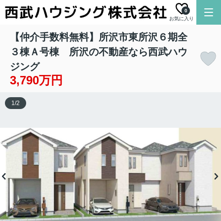
0
お気に入り
【仲介手数料無料】所沢市東所沢６期全
３棟Ａ号棟 所沢の不動産なら西武ハウ
ジング
3,790万円
1
/
2