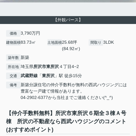
【外観パース】
3,790万円
価格
83.73㎡
25.68坪
3LDK
建物面積
土地面積
間取り
(84.92㎡)
新築
築年数
埼玉県
所沢市
東所沢
４丁目4−2
所在地
武蔵野線
「
東所沢
」駅 徒歩15分
交通
新築分譲住宅の仲介手数料が無料の西武ハウジングには
備考
豊富な一戸建て情報があります。
04-2902-6377から当社までご連絡ください(^_^)
【仲介手数料無料】所沢市東所沢６期全３棟Ａ号
棟 所沢の不動産なら西武ハウジングのコメント
(おすすめポイント)