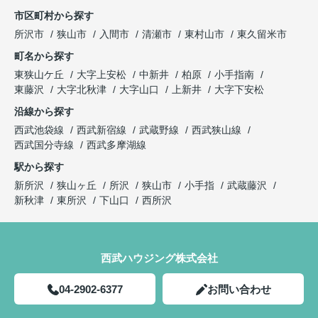
市区町村から探す
所沢市
狭山市
入間市
清瀬市
東村山市
東久留米市
町名から探す
東狭山ケ丘
大字上安松
中新井
柏原
小手指南
東藤沢
大字北秋津
大字山口
上新井
大字下安松
沿線から探す
西武池袋線
西武新宿線
武蔵野線
西武狭山線
西武国分寺線
西武多摩湖線
駅から探す
新所沢
狭山ヶ丘
所沢
狭山市
小手指
武蔵藤沢
新秋津
東所沢
下山口
西所沢
西武ハウジング株式会社
04-2902-6377
お問い合わせ