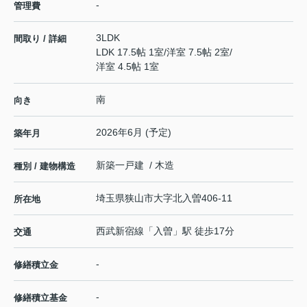
-
管理費
3LDK
間取り / 詳細
LDK 17.5帖 1室
/
洋室 7.5帖 2室
/
洋室 4.5帖 1室
南
向き
2026年6月 (予定)
築年月
新築一戸建 / 木造
種別 / 建物構造
埼玉県
狭山市
大字北入曽
406-11
所在地
西武新宿線
「
入曽
」駅 徒歩17分
交通
-
修繕積立金
-
修繕積立基金