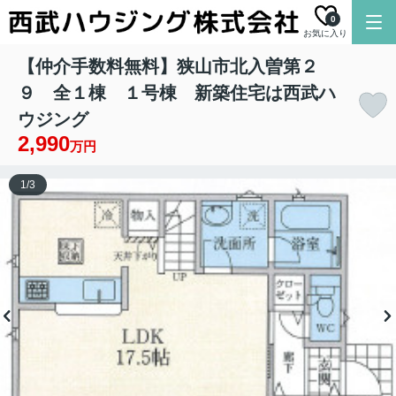
0
お気に入り
【仲介手数料無料】狭山市北入曽第２
９ 全１棟 １号棟 新築住宅は西武ハ
ウジング
2,990
万円
1
/
3