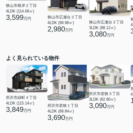
狭山市根岸２丁目
4LDK (114.68㎡)
3,599
狭山市広瀬台３丁目
万円
狭山市広瀬台３丁目
4LDK (99.98㎡)
4
2,980
3LDK (98.12㎡)
万円
3,080
万円
よく見られている物件
所沢市若狭３丁目
4
所沢市緑町４丁目
3LDK (82.80㎡)
4LDK (115.14㎡)
3,090
所沢市若狭１丁目
万円
3,849
万円
4LDK (89.84㎡)
3,690
万円