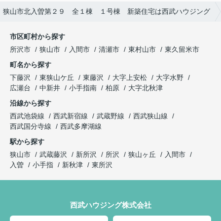
】狭山市北入曽第２９ 全１棟 １号棟 新築住宅は西武ハウジング
市区町村から探す
所沢市
狭山市
入間市
清瀬市
東村山市
東久留米市
町名から探す
下藤沢
東狭山ケ丘
東藤沢
大字上安松
大字水野
広瀬台
中新井
小手指南
柏原
大字北秋津
沿線から探す
西武池袋線
西武新宿線
武蔵野線
西武狭山線
西武国分寺線
西武多摩湖線
駅から探す
狭山市
武蔵藤沢
新所沢
所沢
狭山ヶ丘
入間市
入曽
小手指
新秋津
東所沢
西武ハウジング株式会社