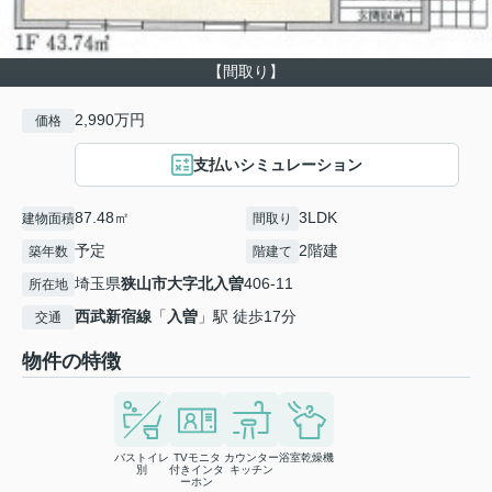
【間取り】
2,990万円
価格
支払いシミュレーション
87.48㎡
3LDK
建物面積
間取り
予定
2階建
築年数
階建て
埼玉県
狭山市
大字北入曽
406-11
所在地
西武新宿線
「
入曽
」駅 徒歩17分
交通
物件の特徴
バストイレ
TVモニタ
カウンター
浴室乾燥機
別
付きインタ
キッチン
ーホン