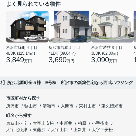
よく見られている物件
所沢市緑町４丁目
所沢市若狭１丁目
所沢市若狭３丁目
4LDK (115.14㎡)
4LDK (89.84㎡)
3LDK (82.80㎡)
4
3,849
3,690
3,090
万円
万円
万円
料】所沢北原町全５棟 E号棟 所沢市の新築住宅なら西武ハウジング
市区町村から探す
所沢市
狭山市
清瀬市
入間市
東村山市
東久留米市
町名から探す
東狭山ケ丘
大字上安松
中新井
柏原
小手指南
大字北秋津
東藤沢
大字山口
上新井
大字下安松