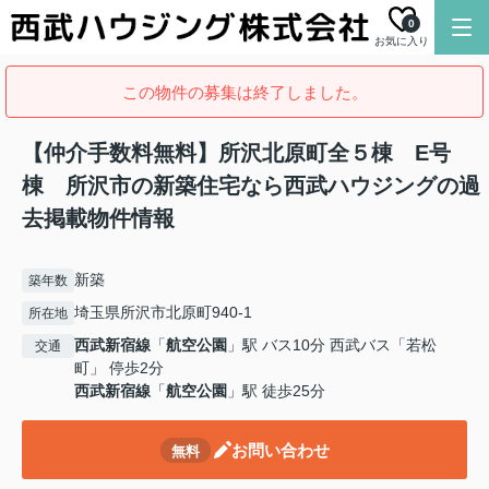
0
お気に入り
この物件の募集は終了しました。
【仲介手数料無料】所沢北原町全５棟 E号
棟 所沢市の新築住宅なら西武ハウジングの過
去掲載物件情報
新築
築年数
埼玉県所沢市北原町940-1
所在地
西武新宿線
「
航空公園
」駅 バス10分 西武バス「若松
交通
町」 停歩2分
西武新宿線
「
航空公園
」駅 徒歩25分
お問い合わせ
無料