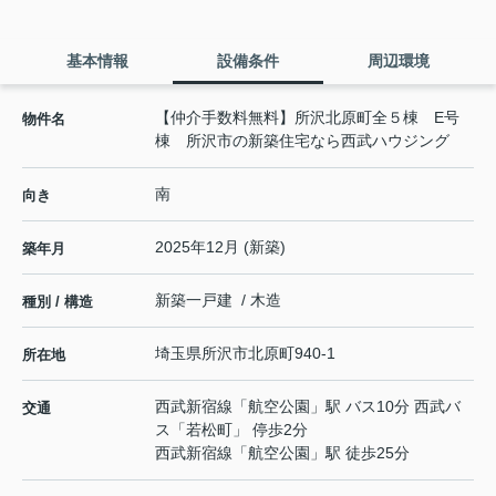
基本情報
設備条件
周辺環境
【仲介手数料無料】所沢北原町全５棟 E号
物件名
棟 所沢市の新築住宅なら西武ハウジング
南
向き
2025年12月 (新築)
築年月
新築一戸建 / 木造
種別 / 構造
埼玉県
所沢市
北原町
940-1
所在地
西武新宿線
「
航空公園
」駅 バス10分 西武バ
交通
ス「若松町」 停歩2分
西武新宿線
「
航空公園
」駅 徒歩25分