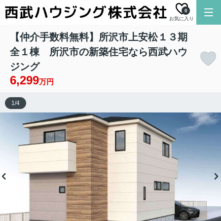
0
お気に入り
【仲介手数料無料】所沢市上安松１３期
全１棟 所沢市の新築住宅なら西武ハウ
ジング
6,299
万円
1
/
4