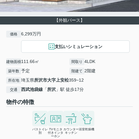
【外観パース】
6,299万円
価格
支払いシミュレーション
111.66㎡
4LDK
建物面積
間取り
予定
2階建
築年数
階建て
埼玉県
所沢市
大字上安松
359−12
所在地
西武池袋線
「
所沢
」駅 徒歩17分
交通
物件の特徴
バストイレ
TVモニタ
カウンター
浴室乾燥機
別
付きインタ
キッチン
ーホン