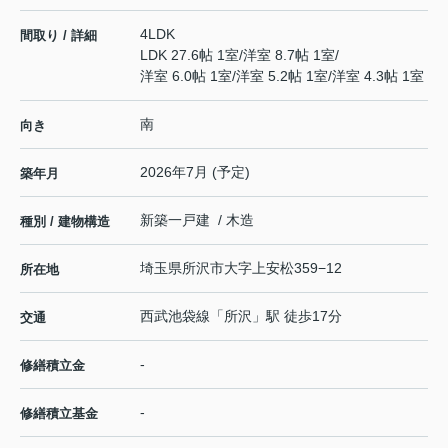
4LDK
間取り / 詳細
LDK 27.6帖 1室
/
洋室 8.7帖 1室
/
洋室 6.0帖 1室
/
洋室 5.2帖 1室
/
洋室 4.3帖 1室
南
向き
2026年7月 (予定)
築年月
新築一戸建 / 木造
種別 / 建物構造
埼玉県
所沢市
大字上安松
359−12
所在地
西武池袋線
「
所沢
」駅 徒歩17分
交通
-
修繕積立金
-
修繕積立基金