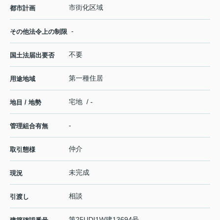
市街化区域
都市計画
-
その他法令上の制限
不要
国土法届出要否
第一種住居
用途地域
宅地 / -
地目 / 地勢
-
管理組合有無
仲介
取引態様
未完成
現況
相談
引渡し
第25UDI1W建13694号