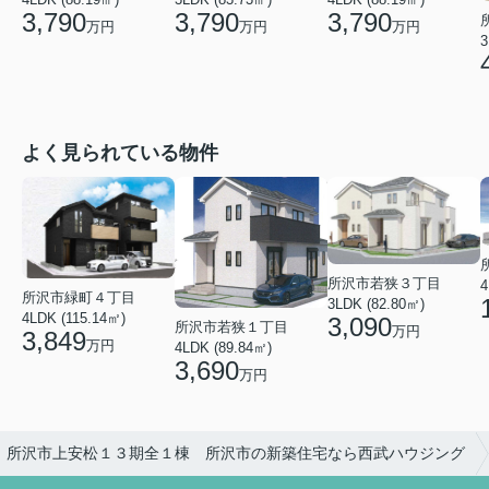
3,790
3,790
3,790
万円
万円
万円
3
よく見られている物件
所沢市若狭３丁目
4
所沢市緑町４丁目
3LDK (82.80㎡)
4LDK (115.14㎡)
3,090
所沢市若狭１丁目
万円
3,849
万円
4LDK (89.84㎡)
3,690
万円
】所沢市上安松１３期全１棟 所沢市の新築住宅なら西武ハウジング