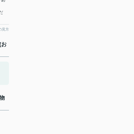
だ
の見方
(お
物