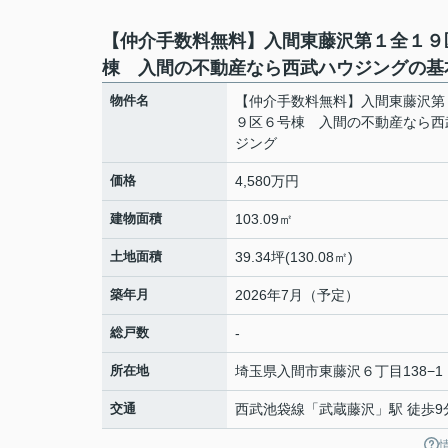
【仲介手数料無料】入間東藤沢第１全１９
棟 入間の不動産なら西武ハウジングの基
物件名
【仲介手数料無料】入間東藤沢第
９区６号棟 入間の不動産なら西
ジング
価格
4,580万円
建物面積
103.09㎡
土地面積
39.34坪(130.08㎡)
築年月
2026年7月（予定）
総戸数
-
所在地
埼玉県
入間市
東藤沢
６丁目138−1
交通
西武池袋線
「
武蔵藤沢
」駅 徒歩9