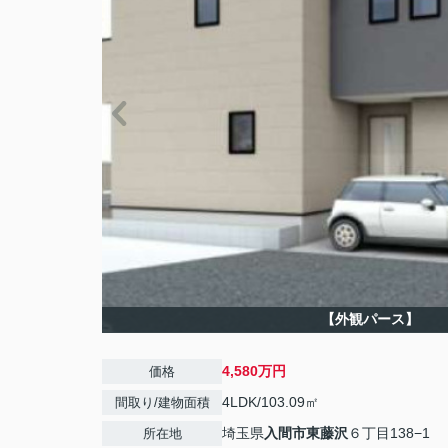
【外観パース】
4,580万円
価格
4LDK/103.09㎡
間取り/建物面積
埼玉県
入間市
東藤沢
６丁目138−1
所在地