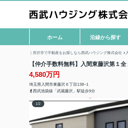
ホーム
沿線から探す
｜所沢市で不動産をお探しなら西武ハウジング株式会社
【仲介手数料無料】入間東藤沢第１全
4,580万円
埼玉県
入間市
東藤沢
６丁目138−1
西武池袋線「武蔵藤沢」駅徒歩9分
1
/
2