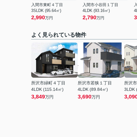
入間市東町４丁目
入間市小谷田１丁目
3SLDK (95.64㎡)
4LDK (93.16㎡)
4
2,990
2,790
3
万円
万円
よく見られている物件
所沢市緑町４丁目
所沢市若狭１丁目
所沢市
4LDK (115.14㎡)
4LDK (89.84㎡)
3LDK 
3,849
3,690
3,09
万円
万円