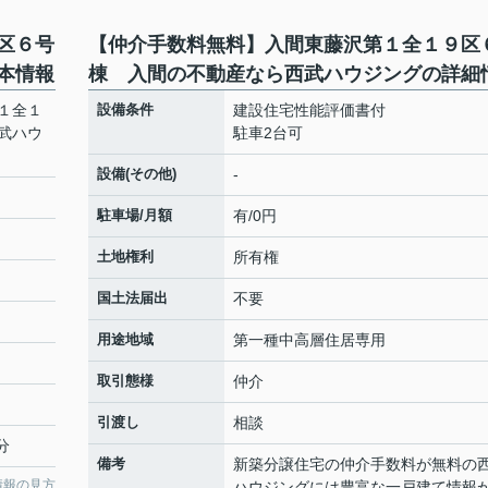
区６号
【仲介手数料無料】入間東藤沢第１全１９区
本情報
棟 入間の不動産なら西武ハウジングの詳細
１全１
設備条件
建設住宅性能評価書付
武ハウ
駐車2台可
設備(その他)
-
駐車場/月額
有/0円
土地権利
所有権
国土法届出
不要
用途地域
第一種中高層住居専用
取引態様
仲介
引渡し
相談
分
備考
新築分譲住宅の仲介手数料が無料の
情報の見方
ハウジングには豊富な一戸建て情報