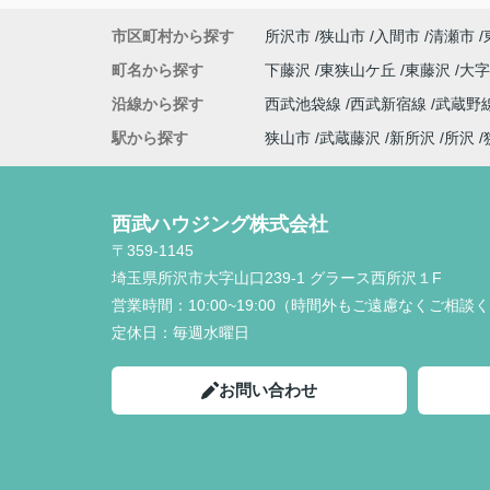
市区町村から探す
所沢市
狭山市
入間市
清瀬市
町名から探す
下藤沢
東狭山ケ丘
東藤沢
大
沿線から探す
西武池袋線
西武新宿線
武蔵野
駅から探す
狭山市
武蔵藤沢
新所沢
所沢
西武ハウジング株式会社
〒359-1145
埼玉県所沢市大字山口239-1 グラース西所沢１F
営業時間：
10:00~19:00（時間外もご遠慮なくご相談
定休日：
毎週水曜日
お問い合わせ