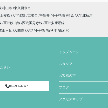
東村山市
東久留米市
字上安松
大字水野
広瀬台
中新井
小手指南
柏原
大字北秋津
線
西武狭山線
西武国分寺線
西武多摩湖線
狭山ヶ丘
入間市
入曽
小手指
新秋津
東所沢
トップページ
スタッフ
ください）
お客様の声
04-2902-6377
ブログ
アクセスマップ