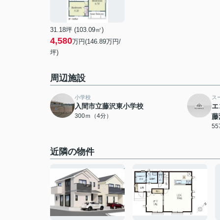
31.18坪 (103.09㎡)
4,580
万円(146.89万円/
坪)
周辺施設
小学校
ス
入間市立藤沢東小学校
エ
300ｍ（4分）
藤
5
近隣の物件