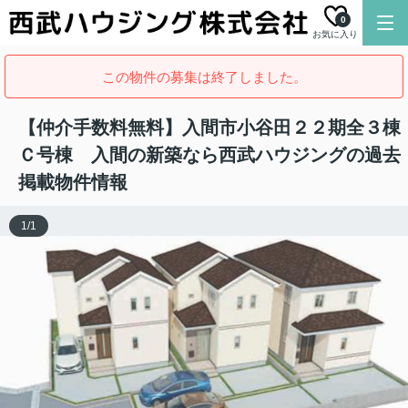
0
お気に入り
この物件の募集は終了しました。
【仲介手数料無料】入間市小谷田２２期全３棟
Ｃ号棟 入間の新築なら西武ハウジングの過去
掲載物件情報
1
/
1