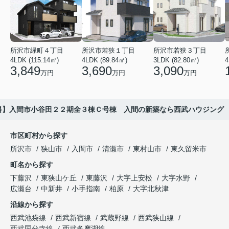
所沢市緑町４丁目
所沢市若狭１丁目
所沢市若狭３丁目
4LDK (115.14㎡)
4LDK (89.84㎡)
3LDK (82.80㎡)
4
3,849
3,690
3,090
万円
万円
万円
料】入間市小谷田２２期全３棟Ｃ号棟 入間の新築なら西武ハウジング
市区町村から探す
所沢市
狭山市
入間市
清瀬市
東村山市
東久留米市
町名から探す
下藤沢
東狭山ケ丘
東藤沢
大字上安松
大字水野
広瀬台
中新井
小手指南
柏原
大字北秋津
沿線から探す
西武池袋線
西武新宿線
武蔵野線
西武狭山線
西武国分寺線
西武多摩湖線