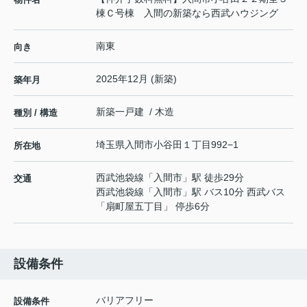
棟Ｃ号棟 入間の新築なら西武ハウジング
南東
向き
2025年12月 (新築)
築年月
新築一戸建 / 木造
種別 / 構造
埼玉県
入間市
小谷田
１丁目992−1
所在地
西武池袋線
「
入間市
」駅 徒歩29分
交通
西武池袋線
「
入間市
」駅 バス10分 西武バス
「扇町屋五丁目」 停歩6分
設備条件
バリアフリー
設備条件