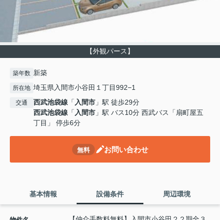
【外観パース】
新築
築年数
埼玉県入間市小谷田１丁目992−1
所在地
西武池袋線
「
入間市
」駅 徒歩29分
交通
西武池袋線
「
入間市
」駅 バス10分 西武バス「扇町屋五
丁目」 停歩6分
お問い合わせ
無料
基本情報
設備条件
周辺環境
【仲介手数料無料】入間市小谷田２２期全３
物件名