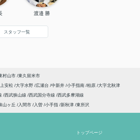
長
渡邉 勝
スタッフ一覧
東村山市
東久留米市
字上安松
大字水野
広瀬台
中新井
小手指南
柏原
大字北秋津
線
西武狭山線
西武国分寺線
西武多摩湖線
狭山ヶ丘
入間市
入曽
小手指
新秋津
東所沢
トップページ