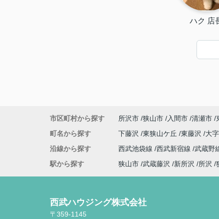
ハク 店
市区町村から探す
所沢市
狭山市
入間市
清瀬市
町名から探す
下藤沢
東狭山ケ丘
東藤沢
大
沿線から探す
西武池袋線
西武新宿線
武蔵野
駅から探す
狭山市
武蔵藤沢
新所沢
所沢
西武ハウジング株式会社
〒359-1145