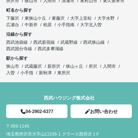
所沢市
狭山市
入間市
清瀬市
東村山市
東久留米市
町名から探す
下藤沢
東狭山ケ丘
東藤沢
大字上安松
大字水野
広瀬台
中新井
柏原
小手指南
大字北入曽
沿線から探す
西武池袋線
西武新宿線
武蔵野線
西武狭山線
西武国分寺線
西武多摩湖線
駅から探す
狭山市
武蔵藤沢
新所沢
狭山ヶ丘
所沢
入間市
入曽
小手指
新秋津
東所沢
西武ハウジング株式会社
04-2902-6377
お問い合わせ
〒359-1145
埼玉県所沢市大字山口239-1 グラース西所沢１F