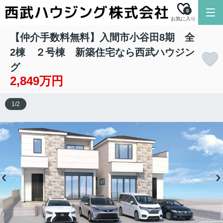
0
お気に入り
【仲介手数料無料】入間市小谷田8期 全
2棟 ２号棟 新築住宅なら西武ハウジン
グ
2,849万円
1
/
2