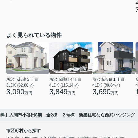
4
よく見られている物件
所沢市若狭３丁目
所沢市緑町４丁目
所沢市若狭１丁目
3LDK (82.80㎡)
4LDK (115.14㎡)
4LDK (89.84㎡)
4
3,090
3,849
3,690
万円
万円
万円
料】入間市小谷田8期 全2棟 ２号棟 新築住宅なら西武ハウジング
市区町村から探す