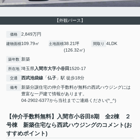
【外観パース】
2,849万円
価格
109.79㎡
38.21坪
4LDK
建物面積
土地面積
間取り
(126.32㎡)
新築
築年数
埼玉県
入間市
大字小谷田
1520-17
所在地
西武池袋線
「
仏子
」駅 徒歩18分
交通
新築分譲住宅の仲介手数料が無料の西武ハウジングには
備考
豊富な一戸建て情報があります。
04-2902-6377から当社までご連絡ください(^_^)
【仲介手数料無料】入間市小谷田8期 全2棟 ２
号棟 新築住宅なら西武ハウジングのコメント(お
すすめポイント)