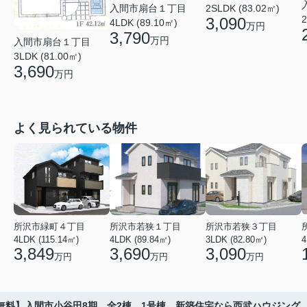
入間市扇台１丁目
2SLDK (83.02㎡)
2
3,090
4LDK (89.10㎡)
万円
3,790
万円
入間市扇台１丁目
3LDK (81.00㎡)
3,690
万円
よく見られている物件
所沢市緑町４丁目
所沢市若狭１丁目
所沢市若狭３丁目
4LDK (115.14㎡)
4LDK (89.84㎡)
3LDK (82.80㎡)
4
3,849
3,690
3,090
万円
万円
万円
無料】入間市小谷田8期 全2棟 1号棟 新築住宅なら西武ハウジング