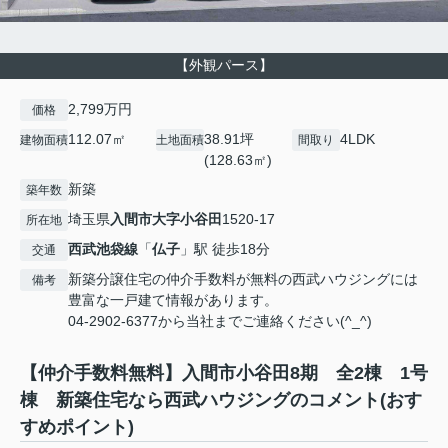
【外観パース】
2,799万円
価格
112.07㎡
38.91坪
4LDK
建物面積
土地面積
間取り
(128.63㎡)
新築
築年数
埼玉県
入間市
大字小谷田
1520-17
所在地
西武池袋線
「
仏子
」駅 徒歩18分
交通
新築分譲住宅の仲介手数料が無料の西武ハウジングには
備考
豊富な一戸建て情報があります。
04-2902-6377から当社までご連絡ください(^_^)
【仲介手数料無料】入間市小谷田8期 全2棟 1号
棟 新築住宅なら西武ハウジングのコメント(おす
すめポイント)