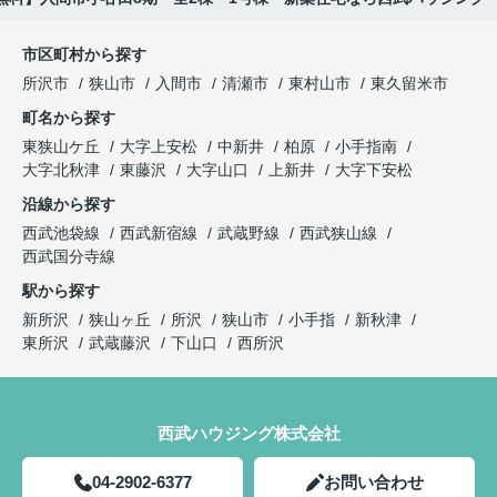
市区町村から探す
所沢市
狭山市
入間市
清瀬市
東村山市
東久留米市
町名から探す
東狭山ケ丘
大字上安松
中新井
柏原
小手指南
大字北秋津
東藤沢
大字山口
上新井
大字下安松
沿線から探す
西武池袋線
西武新宿線
武蔵野線
西武狭山線
西武国分寺線
駅から探す
新所沢
狭山ヶ丘
所沢
狭山市
小手指
新秋津
東所沢
武蔵藤沢
下山口
西所沢
西武ハウジング株式会社
04-2902-6377
お問い合わせ