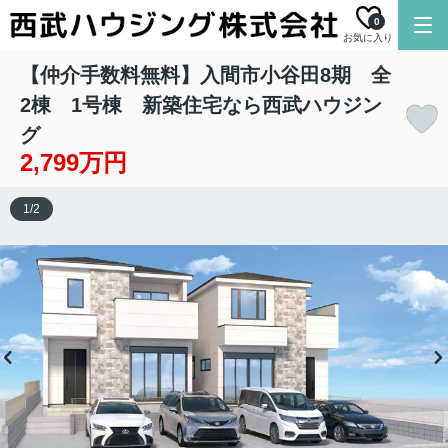
0
お気に入り
【仲介手数料無料】入間市小谷田8期 全
2棟 1号棟 新築住宅なら西武ハウジン
グ
2,799万円
1
/
2