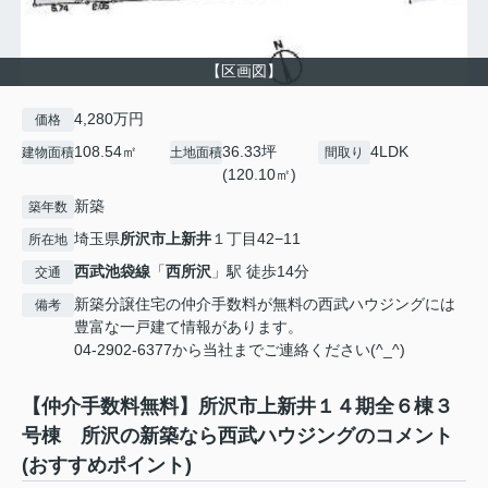
【区画図】
4,280万円
価格
108.54㎡
36.33坪
4LDK
建物面積
土地面積
間取り
(120.10㎡)
新築
築年数
埼玉県
所沢市
上新井
１丁目42−11
所在地
西武池袋線
「
西所沢
」駅 徒歩14分
交通
新築分譲住宅の仲介手数料が無料の西武ハウジングには
備考
豊富な一戸建て情報があります。
04-2902-6377から当社までご連絡ください(^_^)
【仲介手数料無料】所沢市上新井１４期全６棟３
号棟 所沢の新築なら西武ハウジングのコメント
(おすすめポイント)