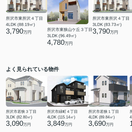
所沢市東所沢４丁目
所沢市東所沢４丁目
4LDK (88.19㎡)
3LDK (83.73㎡)
3,790
3,790
所沢市東狭山ケ丘３丁目
万円
万円
3LDK (96.49㎡)
4,780
万円
よく見られている物件
所沢市若狭３丁目
所沢市緑町４丁目
所沢市若狭１丁目
3LDK (82.80㎡)
4LDK (115.14㎡)
4LDK (89.84㎡)
4
3,090
3,849
3,690
万円
万円
万円