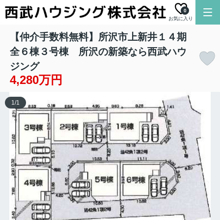
0
お気に入り
【仲介手数料無料】所沢市上新井１４期
全６棟３号棟 所沢の新築なら西武ハウ
ジング
4,280万円
1
/
1