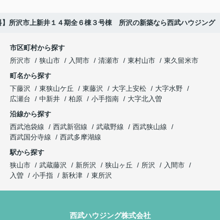
料】所沢市上新井１４期全６棟３号棟 所沢の新築なら西武ハウジング
市区町村から探す
所沢市
狭山市
入間市
清瀬市
東村山市
東久留米市
町名から探す
下藤沢
東狭山ケ丘
東藤沢
大字上安松
大字水野
広瀬台
中新井
柏原
小手指南
大字北入曽
沿線から探す
西武池袋線
西武新宿線
武蔵野線
西武狭山線
西武国分寺線
西武多摩湖線
駅から探す
狭山市
武蔵藤沢
新所沢
狭山ヶ丘
所沢
入間市
入曽
小手指
新秋津
東所沢
西武ハウジング株式会社