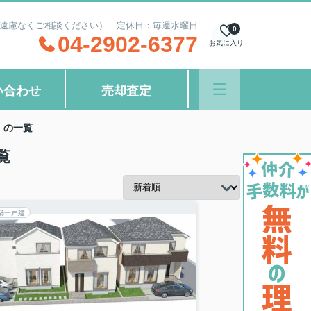
間外もご遠慮なくご相談ください） 定休日：毎週水曜日
0
04-2902-6377
お気に入り
い合わせ
売却査定
」の一覧
覧
築一戸建