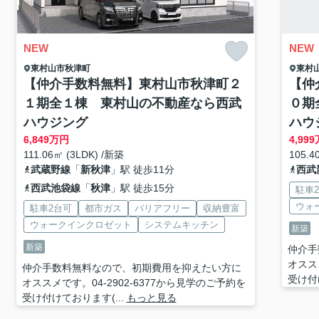
NEW
NEW
東村山市
秋津町
東村
【仲介手数料無料】東村山市秋津町２
【仲
１期全１棟 東村山の不動産なら西武
０期
ハウジング
ハウ
6,849
万円
4,999
111.06㎡ (3LDK) /新築
105.4
武蔵野線
「
新秋津
」駅 徒歩11分
西武
西武池袋線
「
秋津
」駅 徒歩15分
駐車
ウォ
駐車2台可
都市ガス
バリアフリー
収納豊富
ウォークインクロゼット
システムキッチン
新築
新築
仲介手
オスス
仲介手数料無料なので、初期費用を抑えたい方に
受け付
オススメです。04-2902-6377から見学のご予約を
受け付けております(...
もっと見る