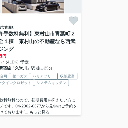
山市
青葉町
介手数料無料】東村山市青葉町２
全１棟 東村山の不動産なら西武
ジング
万円
0㎡ (4LDK) /予定
新宿線
「
久米川
」駅 徒歩25分
2台可
都市ガス
バリアフリー
収納豊富
ークインクロゼット
システムキッチン
数料無料なので、初期費用を抑えたい方に
メです。04-2902-6377から見学のご予約を
けております(...
もっと見る