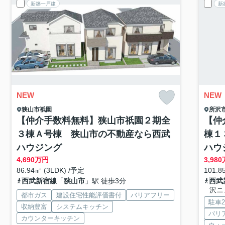
新築一戸建
新
NEW
NEW
狭山市
祇園
所沢
【仲介手数料無料】狭山市祇園２期全
【仲
３棟Ａ号棟 狭山市の不動産なら西武
棟１
ハウジング
ハウ
4,690
万円
3,980
86.94㎡ (3LDK) /予定
101.8
西武新宿線
「
狭山市
」駅 徒歩3分
西武
沢ニ
都市ガス
建設住宅性能評価書付
バリアフリー
駐車
収納豊富
システムキッチン
バリ
カウンターキッチン