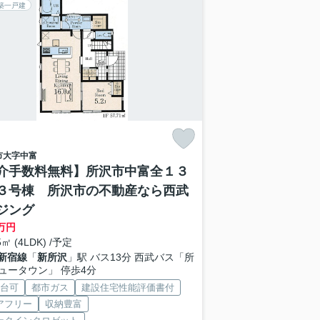
築一戸建
市
大字中富
介手数料無料】所沢市中富全１３
３号棟 所沢市の不動産なら西武
ジング
万円
5㎡ (4LDK) /予定
新宿線
「
新所沢
」駅 バス13分 西武バス「所
ュータウン」 停歩4分
2台可
都市ガス
建設住宅性能評価書付
アフリー
収納豊富