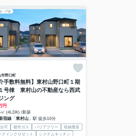
築一戸建
山市
野口町
介手数料無料】東村山野口町１期
１号棟 東村山の不動産なら西武
ジング
万円
6㎡ (4LDK) /新築
新宿線
「
東村山
」駅 徒歩10分
2台可
都市ガス
バリアフリー
収納豊富
ークインクロゼット
システムキッチン