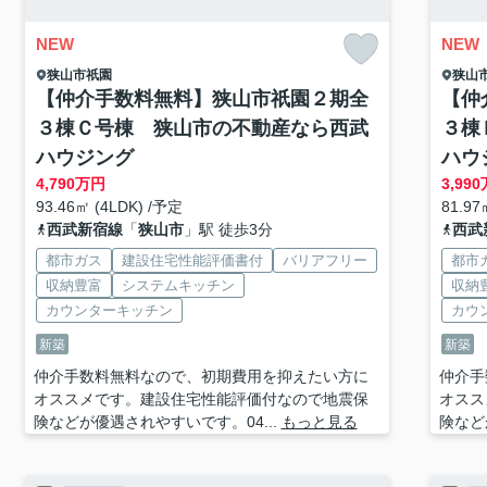
NEW
NEW
狭山市
祇園
狭山
【仲介手数料無料】狭山市祇園２期全
【仲
３棟Ｃ号棟 狭山市の不動産なら西武
３棟
ハウジング
ハウ
4,790
万円
3,990
93.46㎡ (4LDK) /予定
81.97
西武新宿線
「
狭山市
」駅 徒歩3分
西武
都市ガス
建設住宅性能評価書付
バリアフリー
都市
収納豊富
システムキッチン
収納
カウンターキッチン
カウ
新築
新築
仲介手数料無料なので、初期費用を抑えたい方に
仲介手
オススメです。建設住宅性能評価付なので地震保
オスス
険などが優遇されやすいです。04...
もっと見る
険など