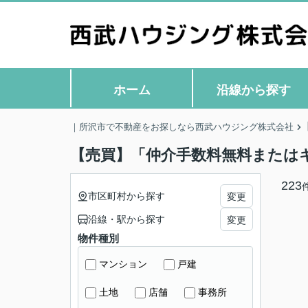
ホーム
沿線から探す
｜所沢市で不動産をお探しなら西武ハウジング株式会社
【売買】「仲介手数料無料または
223
市区町村から探す
変更
沿線・駅から探す
変更
物件種別
マンション
戸建
土地
店舗
事務所