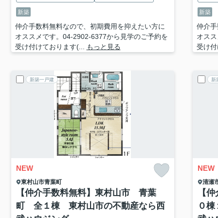
新築
新築
仲介手数料無料なので、初期費用を抑えたい方に
仲介手
オススメです。04-2902-6377から見学のご予約を
オスス
受け付けております(...
もっと見る
受け付
新築一戸建
新
NEW
NEW
東村山市
青葉町
清瀬
【仲介手数料無料】東村山市 青葉
【仲
町 全１棟 東村山市の不動産なら西
０棟