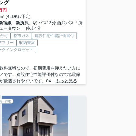
ング
万円
8㎡ (4LDK) /予定
新宿線
「
新所沢
」駅 バス13分 西武バス「所
ュータウン」 停歩4分
2台可
都市ガス
建設住宅性能評価書付
アフリー
収納豊富
ークインクロゼット
数料無料なので、初期費用を抑えたい方に
メです。建設住宅性能評価付なので地震保
が優遇されやすいです。04...
もっと見る
築一戸建