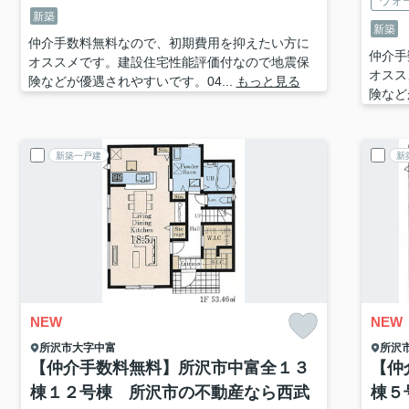
ウォ
新築
新築
仲介手数料無料なので、初期費用を抑えたい方に
仲介手
オススメです。建設住宅性能評価付なので地震保
オスス
険などが優遇されやすいです。04...
もっと見る
険など
新築一戸建
新
NEW
NEW
所沢市
大字中富
所沢
【仲介手数料無料】所沢市中富全１３
【仲
棟１２号棟 所沢市の不動産なら西武
棟５