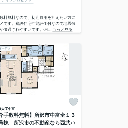
ークインクロゼット
数料無料なので、初期費用を抑えたい方に
メです。建設住宅性能評価付なので地震保
が優遇されやすいです。04...
もっと見る
築一戸建
市
大字中富
介手数料無料】所沢市中富全１３
号棟 所沢市の不動産なら西武ハ