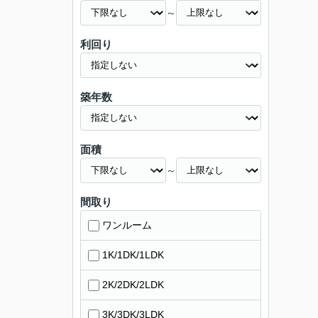
～
利回り
築年数
面積
～
間取り
ワンルーム
1K/1DK/1LDK
2K/2DK/2LDK
3K/3DK/3LDK