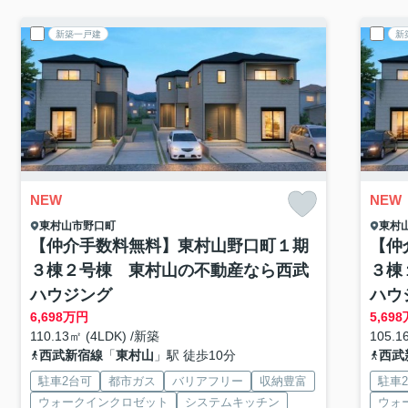
新築一戸建
新
NEW
NEW
東村山市
野口町
東村
【仲介手数料無料】東村山野口町１期
【仲
３棟２号棟 東村山の不動産なら西武
３棟
ハウジング
ハウ
6,698
万円
5,698
110.13㎡ (4LDK) /新築
105.1
西武新宿線
「
東村山
」駅 徒歩10分
西武
駐車2台可
都市ガス
バリアフリー
収納豊富
駐車
ウォークインクロゼット
システムキッチン
ウォ