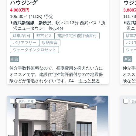
ハウジング
ウジ
4,080
万円
3,880
105.30㎡ (4LDK) /予定
111.7
西武新宿線
「
新所沢
」駅 バス13分 西武バス「所
西武
沢ニュータウン」 停歩4分
沢ニ
駐車2台可
都市ガス
建設住宅性能評価書付
駐車
バリアフリー
収納豊富
バリ
ウォークインクロゼット
ウォ
新築
新築
仲介手数料無料なので、初期費用を抑えたい方に
仲介手
オススメです。建設住宅性能評価付なので地震保
オスス
険などが優遇されやすいです。04...
もっと見る
険など
新築一戸建
新