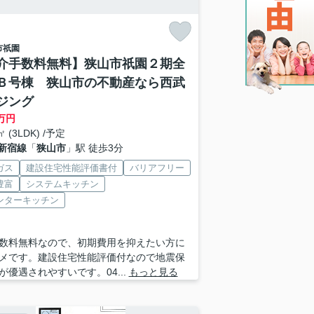
市
祇園
介手数料無料】狭山市祇園２期全
Ｂ号棟 狭山市の不動産なら西武
ジング
万円
㎡ (3LDK) /予定
新宿線
「
狭山市
」駅 徒歩3分
ガス
建設住宅性能評価書付
バリアフリー
豊富
システムキッチン
ンターキッチン
数料無料なので、初期費用を抑えたい方に
メです。建設住宅性能評価付なので地震保
が優遇されやすいです。04...
もっと見る