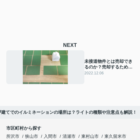
NEXT
未接道物件とは売却でき
るのか？売却するための
方法をご紹介！
2022.12.06
戸建てでのイルミネーションの場所は？ライトの種類や注意点も解説！
市区町村から探す
所沢市
狭山市
入間市
清瀬市
東村山市
東久留米市