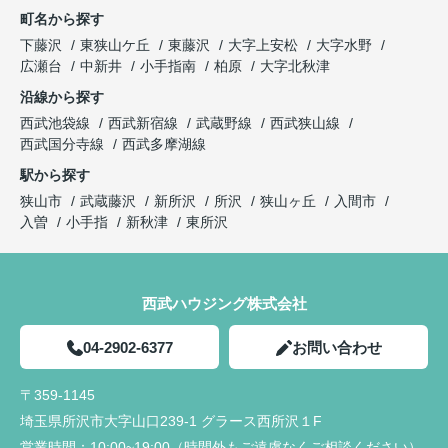
町名から探す
下藤沢
東狭山ケ丘
東藤沢
大字上安松
大字水野
広瀬台
中新井
小手指南
柏原
大字北秋津
沿線から探す
西武池袋線
西武新宿線
武蔵野線
西武狭山線
西武国分寺線
西武多摩湖線
駅から探す
狭山市
武蔵藤沢
新所沢
所沢
狭山ヶ丘
入間市
入曽
小手指
新秋津
東所沢
西武ハウジング株式会社
04-2902-6377
お問い合わせ
〒359-1145
埼玉県所沢市大字山口239-1 グラース西所沢１F
営業時間：
10:00~19:00（時間外もご遠慮なくご相談ください）